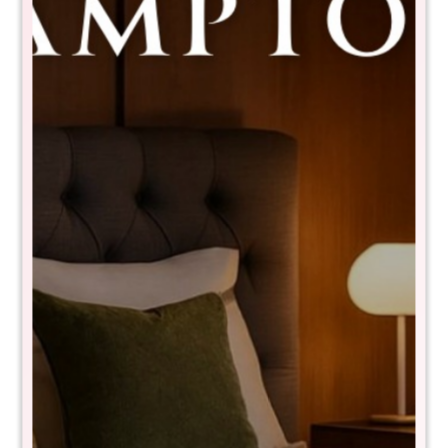
Sommier Queen THM Cobalt Smart
Box - Gris
RSP-ET292-160X200+BLC1601
$
24.180
$
48.400
50
NIVEL DE FIRMEZA: Firme
- Látex natural
- Resortes pocket confort core de 150kg por persona
- Pillow top
- Tecnología turn free (No es necesario darlo vuelta)
Medidas: 30x160x200 cm
Garantía 15 años