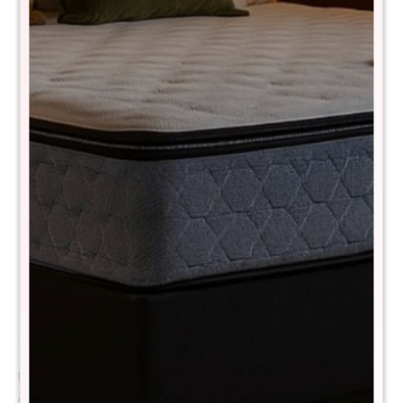
Comprá con
hasta en 12 cuotas
+DETALLE
¡ME INTERESA!
Variantes:
Métodos y costos de envío
Descripción
Descubrí una nueva forma de descansar con el THM Cobalt, un
colchón diseñado para quienes buscan soporte firme sin resignar