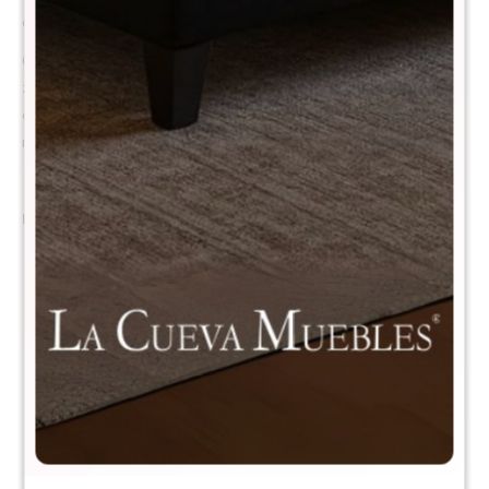
confort, adaptabilidad y frescura.
Gracias a su combinación de látex natural y resortes pocket de 7
zonas, ofrece una experiencia de descanso equilibrada, con firmeza
estructural, rebote saludable y excelente independencia de
movimiento.
Por qué elegirlo?
Soporte firme pero confortable : Sistema de resortes
independientes que no transmite movimiento
Látex natural más fresco, higiénico y duradero: Excelente
ventilación interna Ideal para quienes buscan firmeza con
adaptabilidad