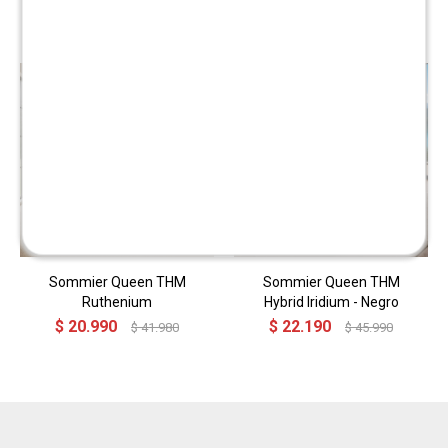
Productos que te pueden interesar
Sommier Queen THM
Sommier Queen THM
Ruthenium
Hybrid Iridium - Negro
$
20.990
$
22.190
$
41.980
$
45.990