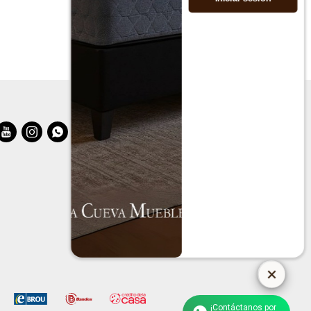



¡Contáctanos por