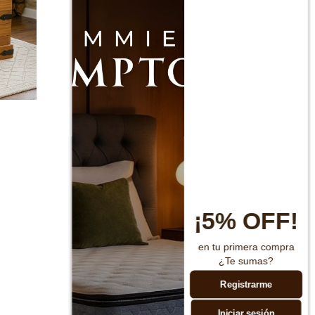
e
¡5% OFF!
en tu primera compra
¿Te sumas?
Registrarme
Iniciar sesión