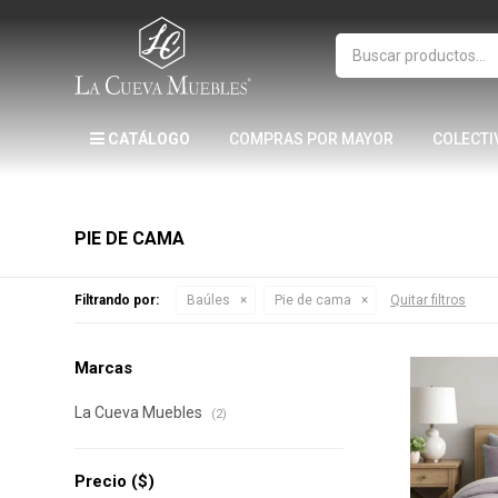
CATÁLOGO
COMPRAS POR MAYOR
COLECTI
PIE DE CAMA
Filtrando por:
Baúles
Pie de cama
Quitar filtros
Marcas
La Cueva Muebles
(2)
Precio
($)