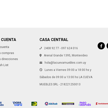
I CUENTA
CASA CENTRAL

 cuenta
2408 92 77 - 097 624 016
s compras
Arenal Grande 1395, Montevideo
s direcciones
hola@lacuevamuebles.com.uy
h List
Lunes a Viernes 09:00 a 18:00 hs y
Sábados de 09:00 a 13:00 hs LA CUEVA
MUEBLES SRL - 218221250013