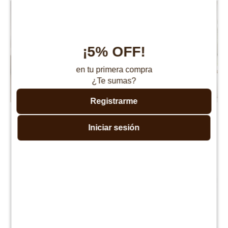
¡5% OFF!
en tu primera compra
¿Te sumas?
Registrarme
Sommier plaza y media
Sommier baul plaza y
THM Hybrid Rhodium con
media THM Hybrid Rhodium
Iniciar sesión
respaldo
con respaldo
$
18.490
$
20.490
$
36.980
$
40.980