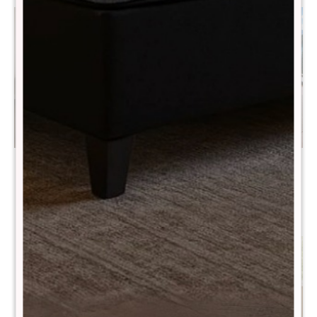
Sommier Baulera plaza y
Sommier Plaza y Media
media THM Hybrid Bronze
THM Hybrid Bronze
$
23.790
$
16.290
$
47.590
$
32.590