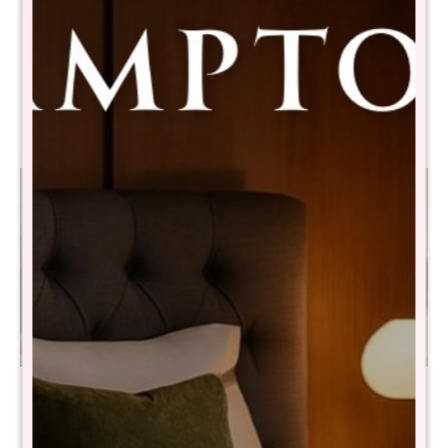
Sommier Plaza Y Media
Box Baúl Sommier Plaza y
THM Rhodium - Negro
Media THM Smartbox -
Negro
$
15.690
$
31.390
$
10.290
$
17.390
Sommier Plaza Y Media
Sommier Plaza Y Media
THM Ruthenium - Negro
THM Rhodium - Negro
$
11.690
$
9.790
$
23.480
$
16.580