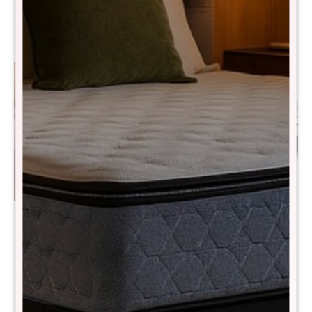
Sommier Plaza Y Media
Sommier Plaza y Media
THM Hybrid Bronze - Negro
THM Memory Foam - Negro
$
16.290
$
6.590
$
32.590
$
18.780