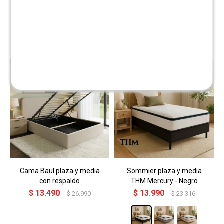
Sommier Plaza y Media
Cama plaza y media con
THM Memory Foam
respaldo
$
13.590
$
11.490
$
27.180
$
22.990
Cama Baul plaza y media
Sommier plaza y media
con respaldo
THM Mercury - Negro
$
13.490
$
13.990
$
26.990
$
23.316