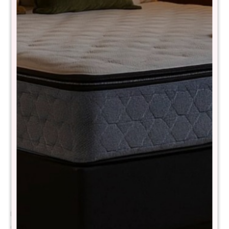
Comprá con
hasta en 12 cuotas
+DETALLE
¡ME INTERESA!
Variantes:
Métodos y costos de envío
Descripción
Descubrí una nueva forma de descansar con el THM Cobalt, un
colchón diseñado para quienes buscan soporte firme sin resignar