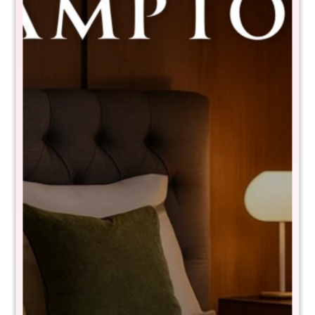
Sommier Queen THM Cobalt Smart
Box - Beige
RSP-ET292-160X200+BLC1602
$
24.180
$
48.400
50
NIVEL DE FIRMEZA: Firme
- Látex natural
- Resortes pocket confort core de 150kg por persona
- Pillow top
- Tecnología turn free (No es necesario darlo vuelta)
Medidas: 30x160x200 cm
Garantía 15 años