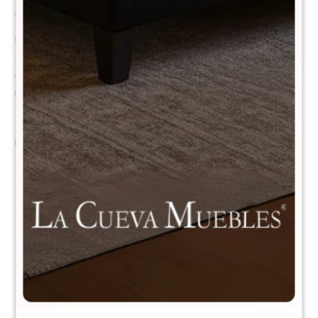
confort, adaptabilidad y frescura.
Gracias a su combinación de látex natural y resortes pocket de 7
zonas, ofrece una experiencia de descanso equilibrada, con firmeza
estructural, rebote saludable y excelente independencia de
movimiento.
Por qué elegirlo?
Soporte firme pero confortable : Sistema de resortes
independientes que no transmite movimiento
Látex natural más fresco, higiénico y duradero: Excelente
ventilación interna Ideal para quienes buscan firmeza con
adaptabilidad