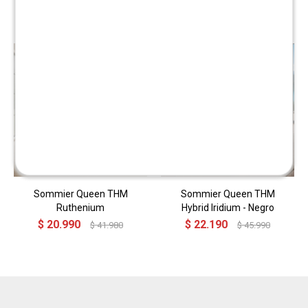
Productos que te pueden interesar
Sommier Queen THM
Sommier Queen THM
Ruthenium
Hybrid Iridium - Negro
$
20.990
$
22.190
$
41.980
$
45.990