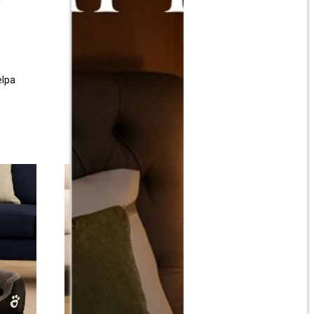
elpa
Cama Para Perro 60x45 cm
$
990
$
2.400