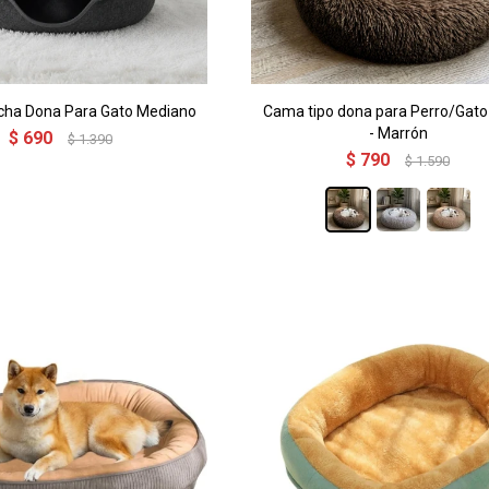
cha Dona Para Gato Mediano
Cama tipo dona para Perro/Gato
- Marrón
$
690
$
1.390
$
790
$
1.590
¡Sumate a la forma más ágil de comprar!
¡Sumate a la forma más ágil de comprar!