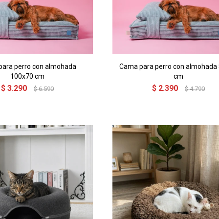
ara perro con almohada
Cama para perro con almohada
100x70 cm
cm
$
3.290
$
2.390
$
6.590
$
4.790