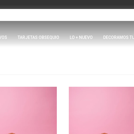
VOS
TARJETAS OBSEQUIO
LO + NUEVO
DECORAMOS T