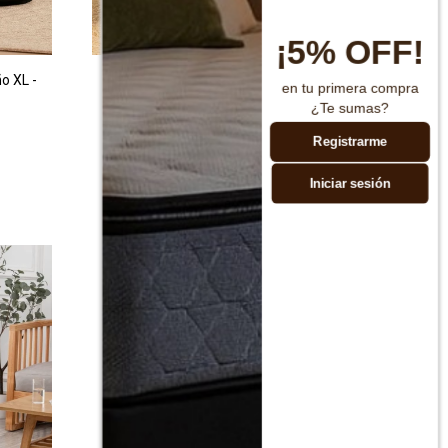
¡5% OFF!
o XL -
Cama Para Perro Mediano Tamaño L -
en tu primera compra
Azul
¿Te sumas?
$
590
$
1.190
Registrarme
Iniciar sesión