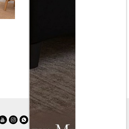
Torre para gatos 4 pisos
$
3.390
$
6.790


