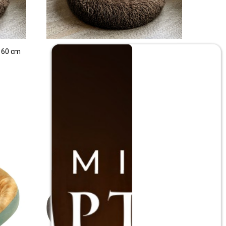
 60 cm
Cama tipo dona para Perro/Gato 80 cm
- Marrón
$
1.290
$
2.590