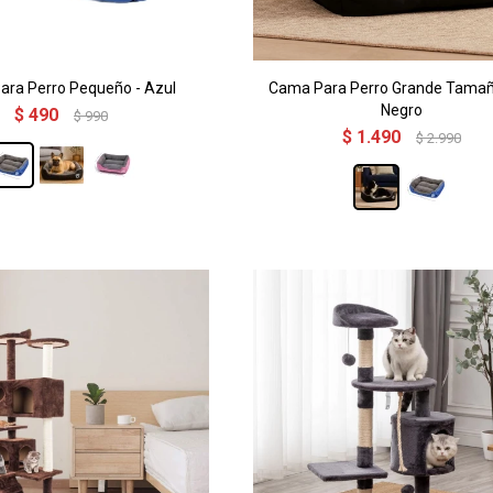
ra Perro Pequeño - Azul
Cama Para Perro Grande Tamañ
Negro
$
490
$
990
$
1.490
$
2.990