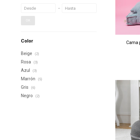
OK
Color
Cama p
Beige
(2)
Rosa
(3)
Azul
(3)
Marrón
(5)
Gris
(6)
Negro
(2)