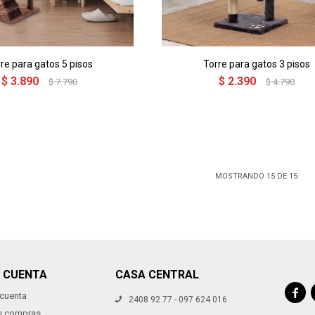
re para gatos 5 pisos
Torre para gatos 3 pisos
$
3.890
$
2.390
$
7.790
$
4.790
MOSTRANDO
15
DE
15
I CUENTA
CASA CENTRAL

 cuenta
2408 92 77 - 097 624 016
s compras