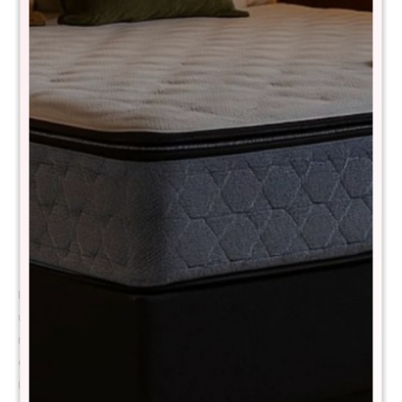
Comprá con
hasta en 12 cuotas
+DETALLE
¡ME INTERESA!
Avisar cuando haya stock
Métodos y costos de envío
Descripción
El Colchón THM Hybrid Ruthenium está pensado para quienes buscan
un soporte firme y un confort equilibrado. Su estructura combina
resortes de alta tecnología con espuma viscoelástica, brindando
estabilidad, durabilidad y una experiencia de descanso envolvente,
ideal para mantener una postura correcta durante toda la noche.