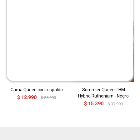
Productos que te pueden interesar
Cama Queen con respaldo
Sommier Queen THM
Hybrid Ruthenium - Negro
$
12.990
$
25.990
$
15.390
$
37.990