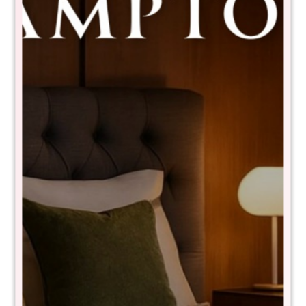
Sommier Queen THM Ruthenium
7730024101584+RSB-DB-140X190
$
20.990
$
41.980
50
- NIVEL DE FIRMEZA EN ESCALA DEL 1 al 10: 7
- Tela de toque suave y fresco
- Anti deslizante
- Resortes bonnel de 130kg por persona
- Pillow top
- Tecnología turn free (No es necesario darlo vuelta)
- Garantía 10 años