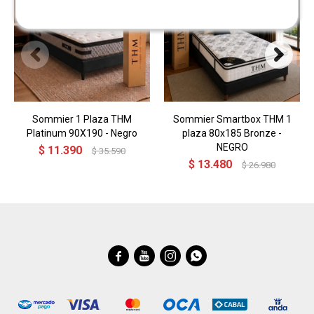
Sommier 1 Plaza THM
Sommier Smartbox THM 1
Platinum 90X190 - Negro
plaza 80x185 Bronze -
NEGRO
$
11.390
$
35.590
$
13.480
$
26.980



