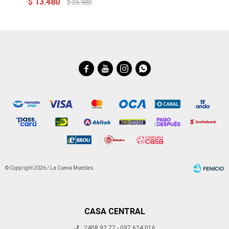
$
13.480
$
26.980




© Copyright 2026 / La Cueva Muebles
CASA CENTRAL
2408 92 77 - 097 624 016