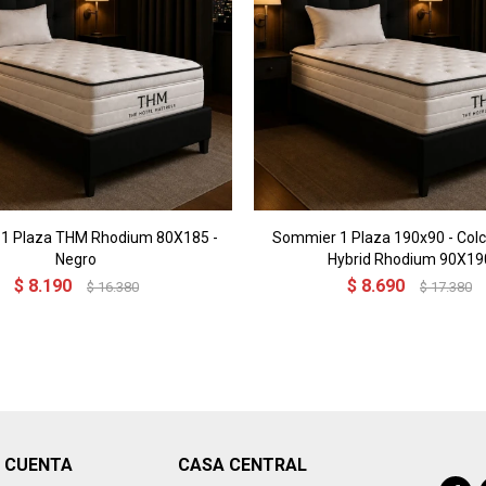
1 Plaza THM Rhodium 80X185 -
Sommier 1 Plaza 190x90 - Co
Negro
Hybrid Rhodium 90X19
$
8.190
$
8.690
$
16.380
$
17.380
I CUENTA
CASA CENTRAL