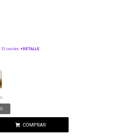
 12 cuotas
+DETALLE
ESA!
o:
0
)
COMPRAR