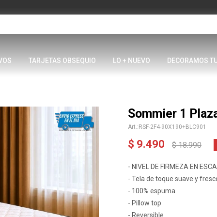
VOS
TARJETAS OBSEQUIO
LO + NUEVO
DECORAMOS T
Sommier 1 Plaz
RSF-2F4-90X190+BLC901
$
9.490
$
18.990
- NIVEL DE FIRMEZA EN ESCAL
- Tela de toque suave y fresc
- 100% espuma
- Pillow top
- Reversible