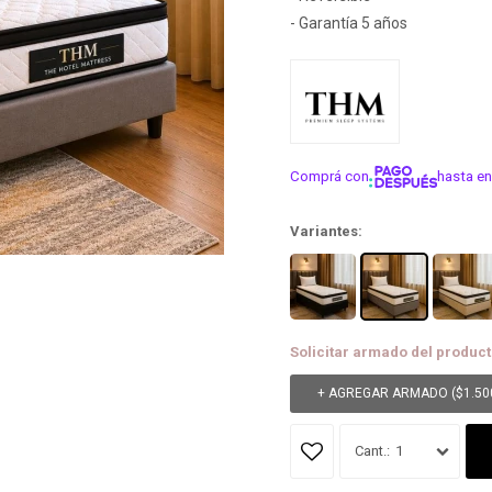
- Garantía 5 años
Comprá con
hasta en
¡ME INTER
Variantes:
Solicitar armado del product
+ AGREGAR ARMADO (
$
1.50
1