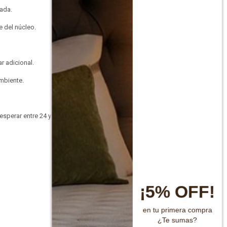
rada.
e del núcleo.
r adicional.
ambiente.
esperar entre 24 y 48
¡5% OFF!
en tu primera compra
¿Te sumas?