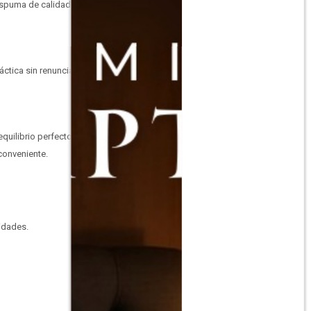
espuma de calidad se
ctica sin renunciar al
quilibrio perfecto entre
conveniente.
idades.