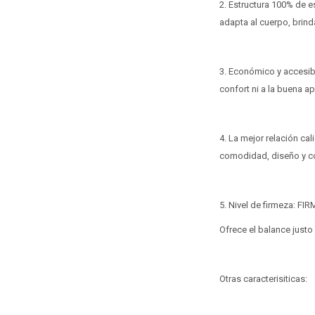
2. Estructura 100% de 
adapta al cuerpo, brin
3. Económico y accesibl
confort ni a la buena ap
4. La mejor relación ca
comodidad, diseño y co
5. Nivel de firmeza: FIR
Ofrece el balance justo
Otras caracterisiticas: