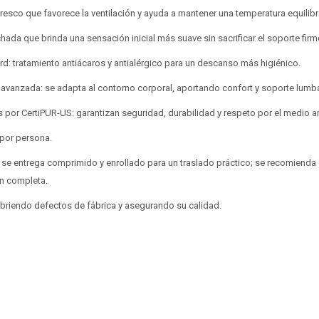
en
en
preguntas@pagodespues.com.uy
preguntas@pagodespues.com.uy
Elegí tus productos preferidos
Elegí tus productos preferidos
 fresco que favorece la ventilación y ayuda a mantener una temperatura equilib
Fecha de nacimiento
Fecha de nacimiento
Elegí Pago Después como metodo de pago
Elegí Pago Después como metodo de pago
chada que brinda una sensación inicial más suave sin sacrificar el soporte firm
* sujeto a aprobación crediticia. El monto disponible
* sujeto a aprobación crediticia. El monto disponible
Día
Día
Mes
Mes
Año
Año
puede variar por comercio
puede variar por comercio
rd: tratamiento antiácaros y antialérgico para un descanso más higiénico.
 avanzada: se adapta al contorno corporal, aportando confort y soporte lumba
Continuar
Continuar
os por CertiPUR-US: garantizan seguridad, durabilidad y respeto por el medio 
 por persona.
 se entrega comprimido y enrollado para un traslado práctico; se recomienda 
n completa.
ubriendo defectos de fábrica y asegurando su calidad.