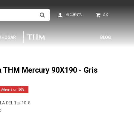
$
0
U HOGAR
BLOG
a THM Mercury 90X190 - Gris
50
A DEL 1 al 10: 8
o