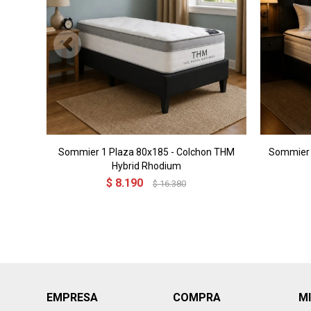
Sommier 1 Plaza 80x185 - Colchon THM
Sommier 
Hybrid Rhodium
$
8.190
$
16.380
EMPRESA
COMPRA
M