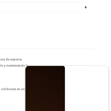
ctura de espuma
ión y manteniendo la
os colchones en uno,