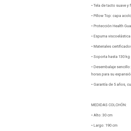
• Tela de tacto suave y
• Pillow Top: capa acol
• Protección Health Gua
• Espuma viscoelástica
• Materiales certificad
• Soporta hasta 130 kg
• Desembalaje sencillo:
horas para su expansió
• Garantía de 5 años, c
MEDIDAS COLCHÓN:
• Alto: 30 cm
• Largo: 190 cm