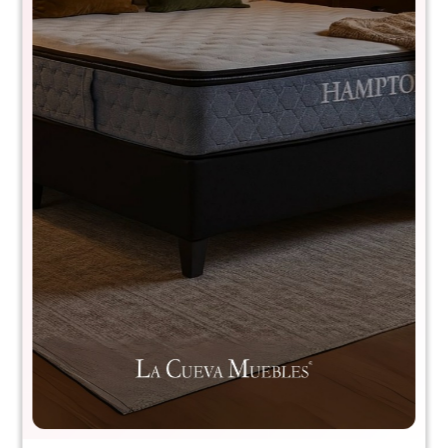
Canasto Seamix 25,5 cm - Lineas
C12LINEAS
$
790
$
1.590
50
Guarde ordenadamente su colcha y almohadas decorativas
con este canasto de almacenamiento.
Dimensiones:
- Ancho: 25,5 cm
- Alto: 24 cm
Comprá con
hasta en 12 cuotas
+DETALLE
¡ME INTERESA!
Variantes: