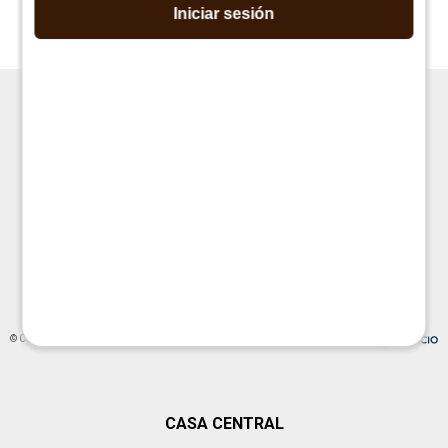
$
790
$
790
Iniciar sesión
$
1.590
$
1.590




© Copyright 2026 / La Cueva Muebles
CASA CENTRAL