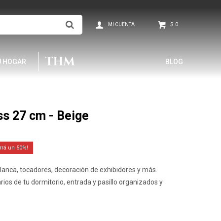
$
0
U HOGAR
BLOG
s 27 cm - Beige
50
blanca, tocadores, decoración de exhibidores y más.
ios de tu dormitorio, entrada y pasillo organizados y