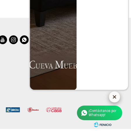



¡Contáctanos por
Whatsapp!