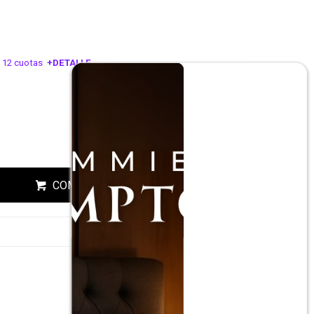
 12 cuotas
+DETALLE
ESA!
COMPRAR