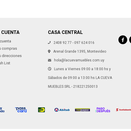
I CUENTA
CASA CENTRAL

 cuenta
2408 92 77 - 097 624 016
s compras
Arenal Grande 1395, Montevideo
s direcciones
hola@lacuevamuebles.com.uy
h List
Lunes a Viernes 09:00 a 18:00 hs y
Sábados de 09:00 a 13:00 hs LA CUEVA
MUEBLES SRL - 218221250013