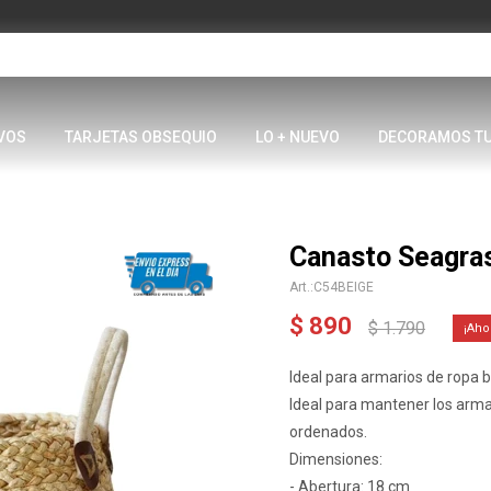
VOS
TARJETAS OBSEQUIO
LO + NUEVO
DECORAMOS T
Canasto Seagras
C54BEIGE
$
890
$
1.790
Ideal para armarios de ropa 
Ideal para mantener los armar
ordenados.
Dimensiones:
- Abertura: 18 cm