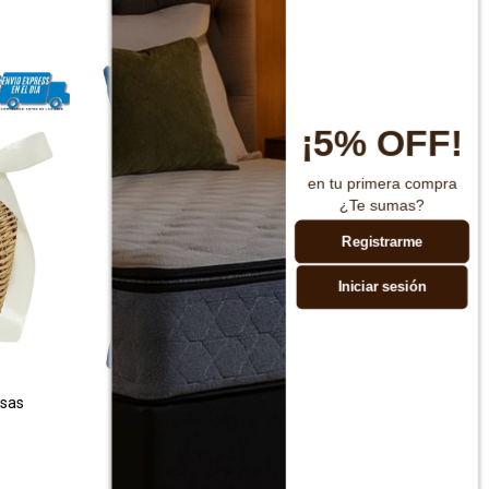
¡5% OFF!
en tu primera compra
¿Te sumas?
Registrarme
Iniciar sesión
asas
Almohadon Velvet 45x45 Azul
$
990
$
1.990