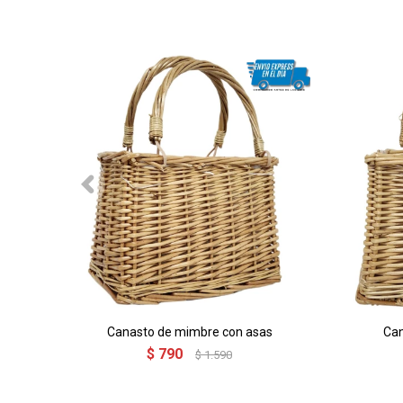
Canasto de mimbre con asas
Can
$
790
$
1.590