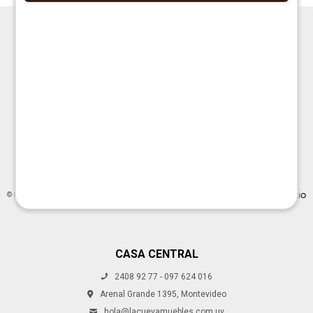




© Copyright 2026 / La Cueva Muebles
CASA CENTRAL
2408 92 77 - 097 624 016
Fenicio
Arenal Grande 1395, Montevideo
hola@lacuevamuebles.com.uy