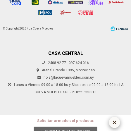
© Copyright 2026 / La Cueva Muebles
CASA CENTRAL
2408 92 77 - 097 624 016
Fenicio
Arenal Grande 1395, Montevideo
hola@lacuevamuebles.com.uy
Lunes a Viernes 09:00 a 18:00 hs y Sábados de 09:00 a 13:00 hs LA
CUEVA MUEBLES SRL - 218221250013
Solicitar armado del producto: