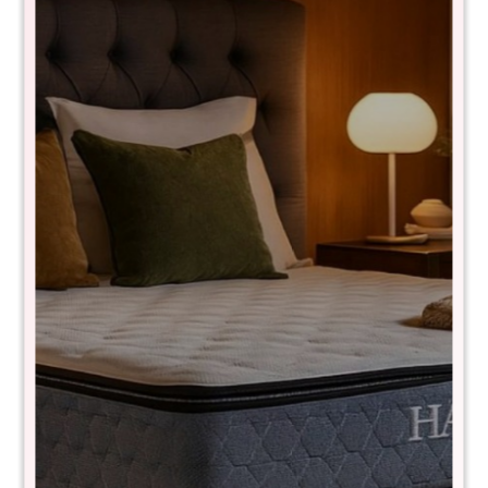
Puff Baul Texas Lino - Negro
7730024101959
$
2.890
$
5.790
50
MEDIDAS:
- Alto: 38 cm
- Largo: 110 cm
- Profundidad: 38 cm
Comprá con
hasta en 12 cuotas
+DETALLE
¡ME INTERESA!
Variantes: