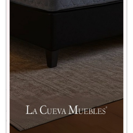
Métodos y costos de envío
CARACTERÍSTICAS
Material
Lino
Descripción
---------------- * LA CUEVA MUEBLES * ----------------
ARTICULO: PUFF BAUL TEXAS
COD: 111x13x39CM