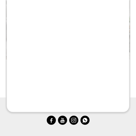
Puff Baul Houston Lino -
Puff Baul Houston Eco
Gris
Cuero - Negro
$
2.390
$
2.390
$
3.990
$
3.990



