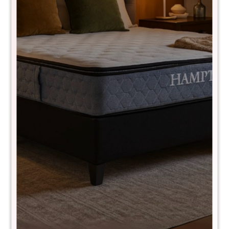
Aéreo 3 puertas Línea Naturale -
Roble
CS033AROBLE
$
4.490
$
8.990
50
Alto: 62 cm
Largo: 120 cm
Profundidad: 30 cm
Es una pieza con estilo rústico, trae un toque de calidez al
ambiente, dejará su casa aún más elegante y sofisticada.
Fabricada 100% en madera maciza.
Comprá con
hasta en 12 cuotas
+DETALLE