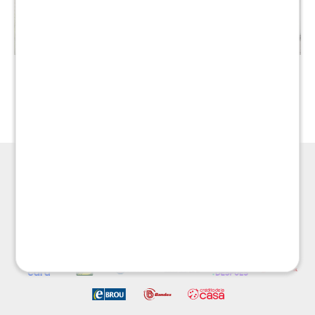
Aereo 3 puertas - Blanco
Aereo 4 puertas - Blanco
$
1.990
$
2.390
$
3.317
$
3.983



