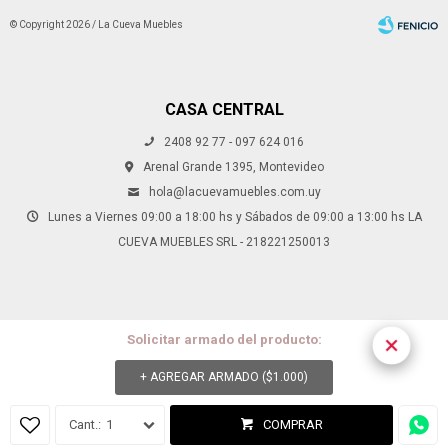
© Copyright 2026 / La Cueva Muebles
CASA CENTRAL
2408 92 77 - 097 624 016
Fenicio
Arenal Grande 1395, Montevideo
hola@lacuevamuebles.com.uy
Lunes a Viernes 09:00 a 18:00 hs y Sábados de 09:00 a 13:00 hs LA
CUEVA MUEBLES SRL - 218221250013
Solicitar armado del producto:
+ AGREGAR ARMADO (
$
1.000
)
¡
1
COMPRAR
p
W