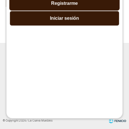
Registrarme
Aereo 4 puertas - Blanco
Aéreo 2 Puertas -
Iniciar sesión
Blanco/Roble
$
2.390
$
3.983
$
3.990
$
7.990




© Copyright 2026 / La Cueva Muebles