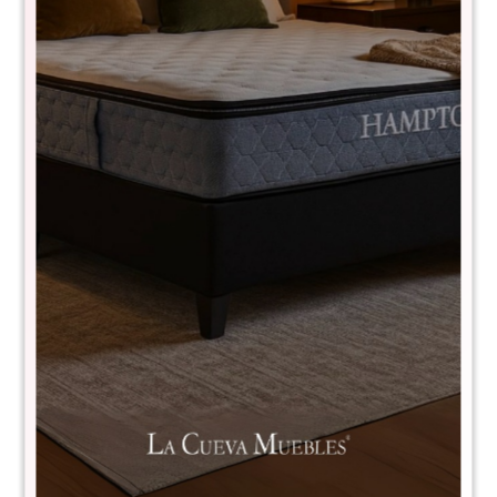
Aéreo 4 Puertas Linea Naturale -
Blanco/Roble
CS034BLANCO
$
6.490
$
7.390
12
Alto: 62 cm
Largo: 160 cm
Profundidad: 30 cm
Es una pieza con estilo rústico, trae un toque de calidez al
ambiente, dejará su casa aún más elegante y sofisticada.
Fabricada 100% en madera maciza.
Comprá con
hasta en 12 cuotas
+DETALLE