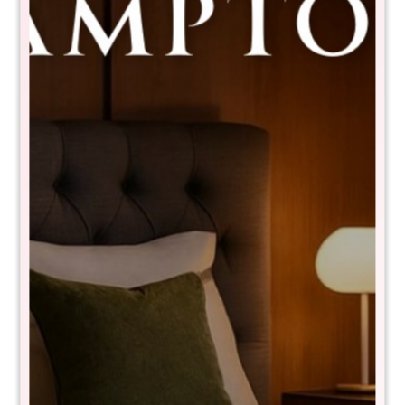
Sommier Plaza y Media THM
Memory Foam - Beige
RSF-F17-110X190+BLC1102
$
6.590
$
18.780
64
- NIVEL DE FIRMEZA EN ESCALA DEL 1 al 10: 4
- Tela de toque suave y fresco
- 100% espuma
- Pillow top
- Reversible
- Garantía 1 año