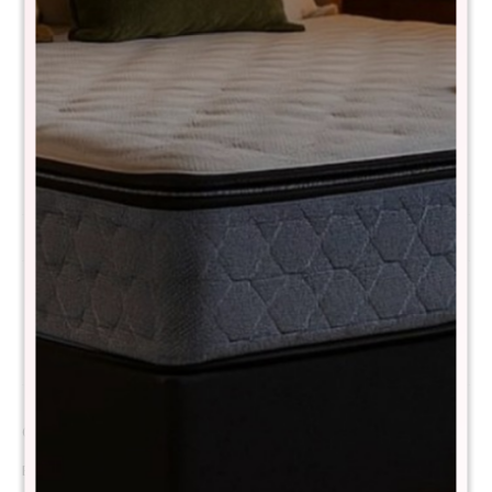
Comprá con
hasta en 12 cuotas
+DETALLE
¡ME INTERESA!
Variantes:
Métodos y costos de envío
Descripción
Colchón de espuma económico, confort, frescura y precio accesible
El Colchón THM Memory Foam está diseñado para brindar una