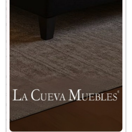
experiencia de descanso suave y envolvente, ideal para quienes
buscan una superficie mullida que se adapte al contorno del cuerpo.
Su composición 100% espuma viscoelástica de alta densidad
proporciona un alivio excepcional en los puntos de presión,
favoreciendo la relajación muscular y un sueño reparador.
Ideal para quienes buscan una opción cómoda, práctica y liviana, este
colchón ofrece un excelente equilibrio entre calidad, confort y
economía.
1. Estructura 100% de espuma
Más ligero y confortable que un colchón de resortes, se adapta al
cuerpo con suavidad y proporciona un descanso uniforme.
2. Económico y accesible
Diseñado especialmente para quienes tienen un presupuesto
ajustado, sin sacrificar bienestar ni diseño. Es la opción perfecta para
quienes buscan calidad a un precio inteligente.
3. Espuma ondulada transpirable