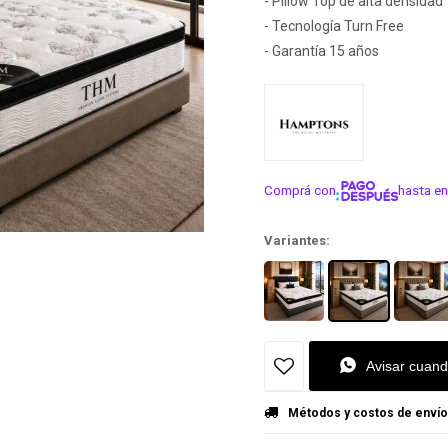
- Pillow Top de alta densidad
- Tecnología Turn Free
- Garantía 15 años
Comprá con
hasta en
¡ME INTER
Variantes:
Avisar cuand
Métodos y costos de envío