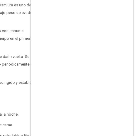
 Osmium es uno de los
 bajo pesos elevados o
Top con espuma
erpo en el primer
 darlo vuelta. Su
lo periódicamente sobre
 rígido y estable.
a la noche.
de cama.
s saludable y libre de