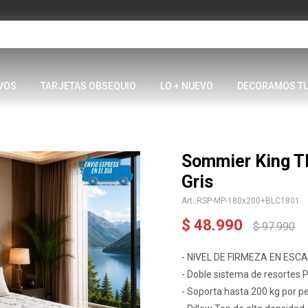
VOS
TARJETAS OBSEQUIO
LO + NUEVO
DECORAMOS T
Sommier King T
Gris
RSP-MP-180x200+BLC1801
$
48.990
$
97.990
- NIVEL DE FIRMEZA EN ESCAL
- Doble sistema de resortes 
- Soporta hasta 200 kg por p