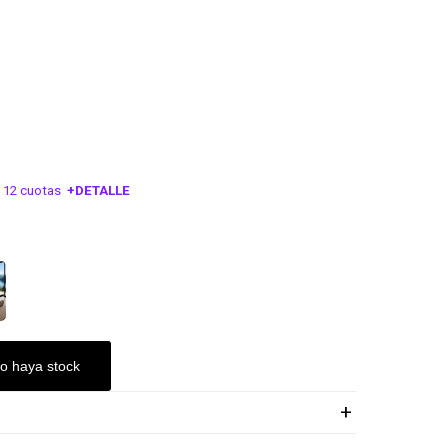
 12 cuotas
+DETALLE
ESA!
o haya stock