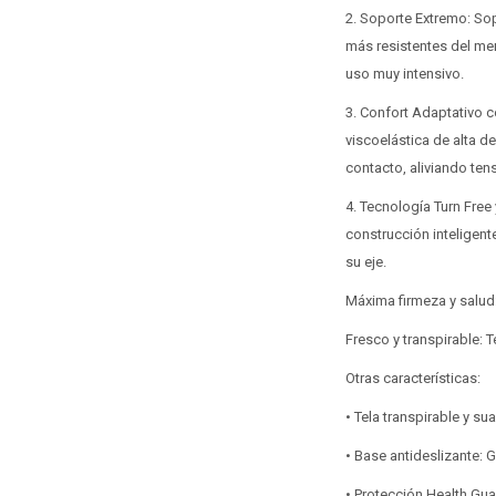
2. Soporte Extremo: So
más resistentes del mer
uso muy intensivo.
3. Confort Adaptativo c
viscoelástica de alta d
contacto, aliviando ten
4. Tecnología Turn Free
construcción inteligen
su eje.
Máxima firmeza y salud
Fresco y transpirable: T
Otras características:
• Tela transpirable y s
• Base antideslizante: 
• Protección Health Gua