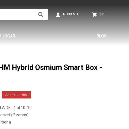
$
0
U HOGAR
BLOG
HM Hybrid Osmium Smart Box -
50
A DEL 1 al 10: 10
Pocket (7 zonas)
ersona