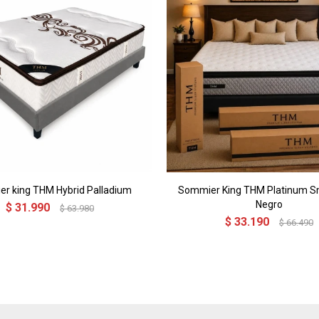
r king THM Hybrid Palladium
Sommier King THM Platinum S
Negro
$
31.990
$
63.980
$
33.190
$
66.490