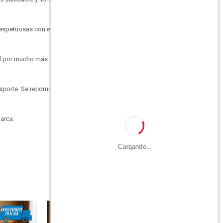
respetuosas con el
nal por mucho más
ansporte. Se recomienda
arca.
Cargando...