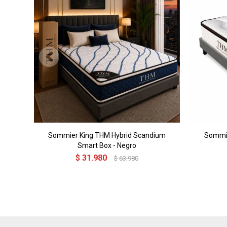
Sommier King THM Hybrid Scandium
Sommie
Smart Box - Negro
$
31.980
$
63.980