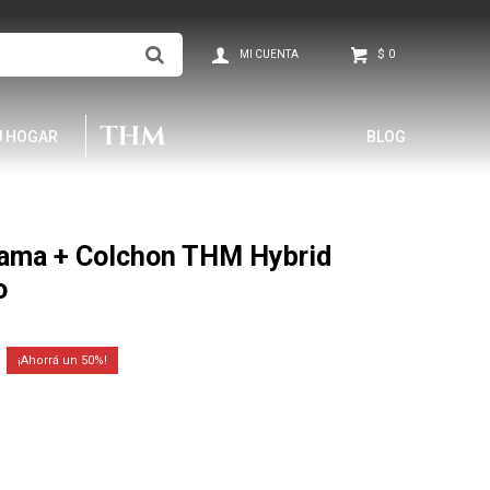
$
0
U HOGAR
BLOG
ama + Colchon THM Hybrid
o
50