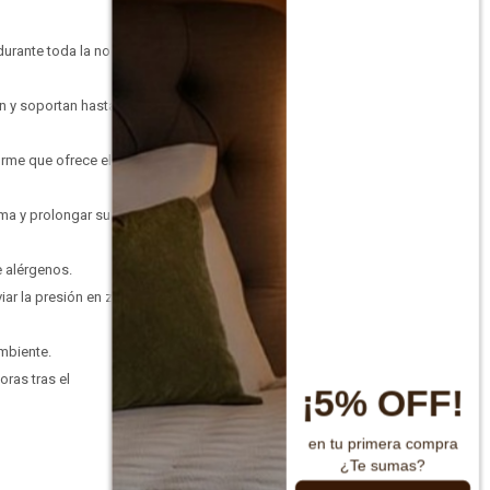
durante toda la noche.
ón y soportan hasta 150
irme que ofrece el
ma y prolongar su vida
e alérgenos.
iar la presión en zonas
ambiente.
oras tras el
¡5% OFF!
en tu primera compra
¿Te sumas?