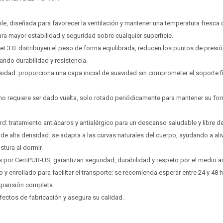
Comprá ahora y Pagá
Comprá ahora y Pagá
Después:
Después:
Después, hasta en 12
Después, hasta en 12
Estás calificado para comprar usando Pago
Estás calificado para comprar usando Pago
Cédula de identidad
Cédula de identidad
cuotas y sin tocar tu
cuotas y sin tocar tu
Después.
Después.
able, diseñada para favorecer la ventilación y mantener una temperatura fresca 
Ups!
Ups!
tarjeta de crédito
tarjeta de crédito
ara mayor estabilidad y seguridad sobre cualquier superficie.
¡Algo salió mal!
¡Algo salió mal!
Parece que no tenes oferta, lamentamos el
Parece que no tenes oferta, lamentamos el
¡Tenés hasta
¡Tenés hasta
para comprar en las cuotas que
para comprar en las cuotas que
Celular
Celular
t 3.0: distribuyen el peso de forma equilibrada, reducen los puntos de presi
inconveniente, por cualquier duda contactanos
inconveniente, por cualquier duda contactanos
Por favor intenta nuevamente mas tarde.
Por favor intenta nuevamente mas tarde.
prefieras!
prefieras!
en
en
preguntas@pagodespues.com.uy
preguntas@pagodespues.com.uy
ndo durabilidad y resistencia.
Elegí tus productos preferidos
Elegí tus productos preferidos
Fecha de nacimiento
Fecha de nacimiento
nsidad: proporciona una capa inicial de suavidad sin comprometer el soporte f
Elegí Pago Después como metodo de pago
Elegí Pago Después como metodo de pago
* sujeto a aprobación crediticia. El monto disponible
* sujeto a aprobación crediticia. El monto disponible
 no requiere ser dado vuelta, solo rotado periódicamente para mantener su for
Día
Día
Mes
Mes
Año
Año
puede variar por comercio
puede variar por comercio
Continuar
Continuar
rd: tratamiento antiácaros y antialérgico para un descanso saludable y libre d
de alta densidad: se adapta a las curvas naturales del cuerpo, ayudando a aliv
stura al dormir.
os por CertiPUR-US: garantizan seguridad, durabilidad y respeto por el medio 
y enrollado para facilitar el transporte; se recomienda esperar entre 24 y 48 h
xpansión completa.
fectos de fabricación y asegura su calidad.