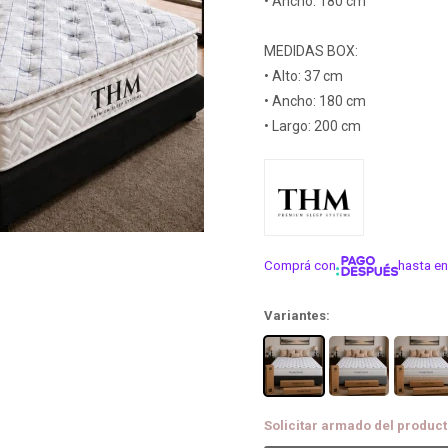
• Ancho: 180 cm
MEDIDAS BOX:
• Alto: 37 cm
• Ancho: 180 cm
• Largo: 200 cm
Comprá con
hasta en
¡ME INTER
Variantes:
Solicitar armado del product