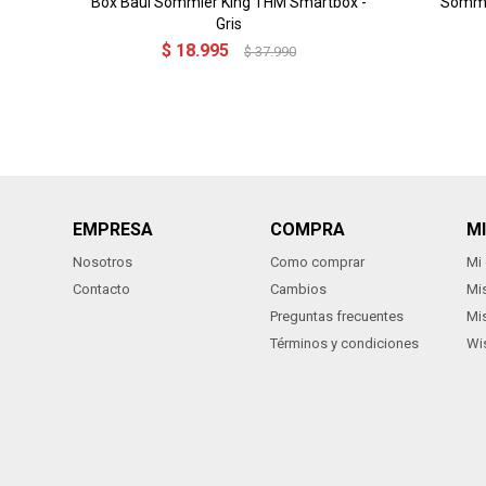
Box Baúl Sommier King THM Smartbox -
Sommi
Gris
$
18.995
$
37.990
EMPRESA
COMPRA
M
Nosotros
Como comprar
Mi
Contacto
Cambios
Mi
Preguntas frecuentes
Mi
Términos y condiciones
Wis