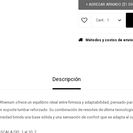
+ AGREGAR ARMADO (
$
1.50
1
Métodos y costos de envío
Descripción
Rhenium ofrece un equilibrio ideal entre firmeza y adaptabilidad, pensado pa
¡Sumate a la forma más ágil de comprar!
¡Sumate a la forma más ágil de comprar!
 soporte lumbar reforzado. Su combinación de resortes de última tecnologí
Comprá en 3 cuotas sin recargo o hasta en 12
Comprá en 3 cuotas sin recargo o hasta en 12
ensidad brinda una base sólida y una sensación de confort que se adapta al c
cuotas * ¡Solo con tu cédula!
cuotas * ¡Solo con tu cédula!
* sujeto aprobación crediticia.
* sujeto aprobación crediticia.
Verifica si estás calificado para comprar con Pago
Verifica si estás calificado para comprar con Pago
SCALA DEL 1 al 10: 7