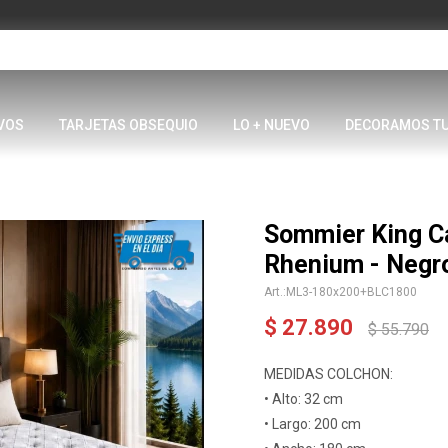
VOS
TARJETAS OBSEQUIO
LO + NUEVO
DECORAMOS T
Sommier King C
Rhenium - Negr
ML3-180x200+BLC1800
$
27.890
$
55.790
MEDIDAS COLCHON:
• Alto: 32 cm
• Largo: 200 cm