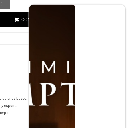
0
)
COMPRAR
ra quienes buscan un
a y espuma
uerpo.