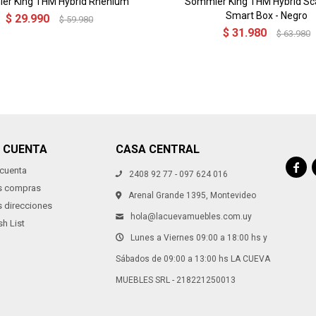
er King THM Hybrid Rhenium
Sommier King THM Hybrid S
Smart Box - Negro
$
29.990
$
59.980
$
31.980
$
63.980
I CUENTA
CASA CENTRAL

 cuenta
2408 92 77 - 097 624 016
s compras
Arenal Grande 1395, Montevideo
s direcciones
hola@lacuevamuebles.com.uy
h List
Lunes a Viernes 09:00 a 18:00 hs y
Sábados de 09:00 a 13:00 hs LA CUEVA
MUEBLES SRL - 218221250013