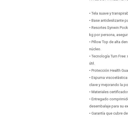
• Tela suave y transpir
• Base antideslizante p
• Resortes Synwin Pocke
kg por persona, asegura
• Pillow Top de alta de
núcleo.
• Tecnología Turn Free:
útil.
• Protección Health Gua
• Espuma viscoelástica 
clave y mejorando la po
• Materiales certificad
• Entregado comprimido 
desembalaje para su e
• Garantía que cubre de