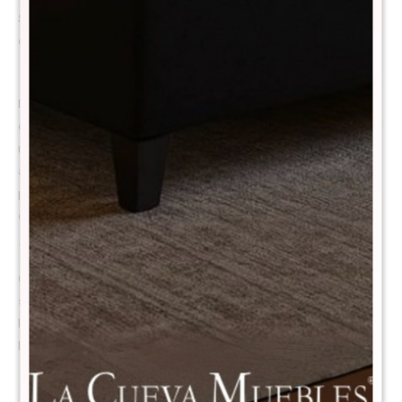
Sommier de alta gama, equilibrio perfecto entre confort, soporte y
elegancia
El Colchón THM Hybrid
Bronze
está diseñado para ofrecer un
equilibrio perfecto entre confort y soporte. Su avanzada tecnología de
resortes Synwin Pocket 3.0 y la espuma viscoelástica de alta densidad
aseguran un descanso reparador, con un soporte firme pero cómodo
para todo tipo de usuarios. Este colchón combina materiales de alta
calidad para brindar durabilidad y un confort óptimo.
1. Sistema de resortes pocket independientes Synwin Pocket 3.0
Cada resorte actúa de forma individual, garantizando estabilidad,
silencio y cero transferencia de movimiento. Cuando una persona se
levanta o se mueve, la otra ni lo siente. Perfecto para parejas que
buscan un descanso sin interrupciones.