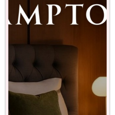
Sommier Baúl Smartbox THM 1
plaza 90x190 Bronze - Gris
PT31-90X190+BBH906
$
17.990
$
29.990
40
- NIVEL DE FIRMEZA EN ESCALA DEL 1 al 10: 7
- Tela de toque suave y fresco
- Anti deslizante
- Resortes pocket confort core de 150kg por persona
- Pillow top
- Tecnología turn free (No es necesario darlo vuelta)
- Garantía 15 años