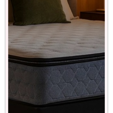
Comprá con
hasta en 12 cuotas
+DETALLE
¡ME INTERESA!
Variantes:
Avisar cuando haya stock
Métodos y costos de envío
Descripción