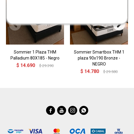
Sommier 1 Plaza THM
Sommier Smartbox THM 1
Palladium 80X185 - Negro
plaza 90x190 Bronze -
NEGRO
$
14.690
$
29.390
$
14.780
$
29.580



