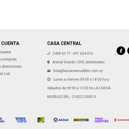
I CUENTA
CASA CENTRAL

 cuenta
2408 92 77 - 097 624 016
s compras
Arenal Grande 1395, Montevideo
s direcciones
hola@lacuevamuebles.com.uy
h List
Lunes a Viernes 09:00 a 18:00 hs y
Sábados de 09:00 a 13:00 hs LA CUEVA
MUEBLES SRL - 218221250013