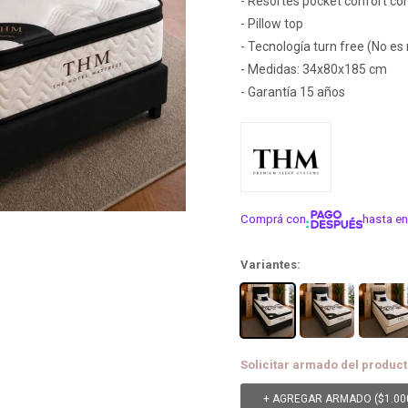
- Resortes pocket confort co
- Pillow top
- Tecnología turn free (No es
- Medidas: 34x80x185 cm
- Garantía 15 años
Comprá con
hasta en
¡ME INTER
Variantes:
Solicitar armado del product
+ AGREGAR ARMADO (
$
1.00