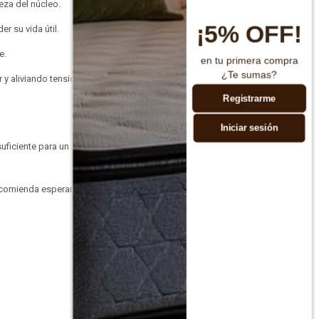
eza del núcleo.
¡5% OFF!
r su vida útil.
e.
en tu primera compra
¿Te sumas?
 y aliviando tensiones
Registrarme
Iniciar sesión
uficiente para un
ecomienda esperar entre