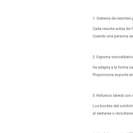
1. Sistema de resortes
Cada resorte actúa de f
Cuando una persona se l
2. Espuma viscoelástic
Se adapta a la forma na
Proporciona soporte er
3. Refuerzo lateral con
Los bordes del colchón
al sentarse o recostars