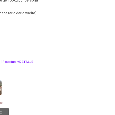
re de 150kg por persona
 necesario darlo vuelta)
 12 cuotas
+DETALLE
ESA!
o:
0
)