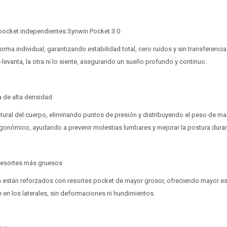
 pocket independientes Synwin Pocket 3.0
orma individual, garantizando estabilidad total, cero ruidos y sin transferenci
evanta, la otra ni lo siente, asegurando un sueño profundo y continuo.
a de alta densidad
tural del cuerpo, eliminando puntos de presión y distribuyendo el peso de ma
gonómico, ayudando a prevenir molestias lumbares y mejorar la postura dura
¡Sumate a la forma más ágil de comprar!
¡Sumate a la forma más ágil de comprar!
 resortes más gruesos
Comprá en 3 cuotas sin recargo o hasta en 12
Comprá en 3 cuotas sin recargo o hasta en 12
 están reforzados con resortes pocket de mayor grosor, ofreciendo mayor est
cuotas * ¡Solo con tu cédula!
cuotas * ¡Solo con tu cédula!
e en los laterales, sin deformaciones ni hundimientos.
* sujeto aprobación crediticia.
* sujeto aprobación crediticia.
Verifica si estás calificado para comprar con Pago
Verifica si estás calificado para comprar con Pago
Comprá ahora y Pagá
Comprá ahora y Pagá
Después:
Después:
Después, hasta en 12
Después, hasta en 12
Estás calificado para comprar usando Pago
Estás calificado para comprar usando Pago