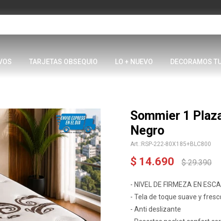
VOS
TARJETAS OBSEQUIO
LO + NUEVO
DECORAMOS T
Sommier 1 Plaz
Negro
RSP-222-80X185+BLC800
$
14.690
$
29.390
- NIVEL DE FIRMEZA EN ESCAL
- Tela de toque suave y fresc
- Anti deslizante