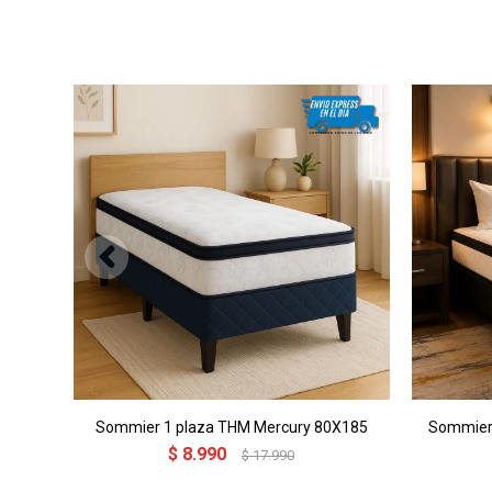
Sommier 1 plaza THM Mercury 80X185
Sommier 
$
8.990
$
17.990