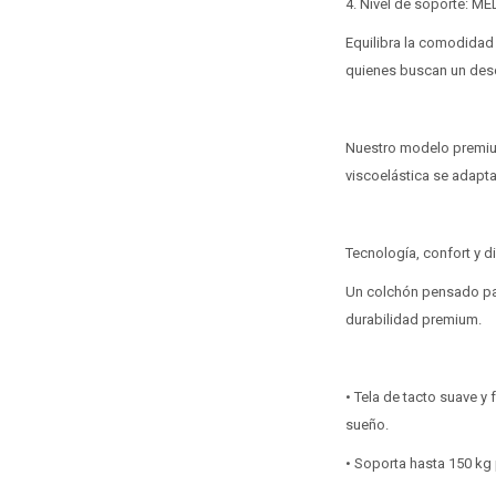
4. Nivel de soporte: ME
Equilibra la comodidad 
quienes buscan un desc
Nuestro modelo premium
viscoelástica se adapta 
Tecnología, confort y d
Un colchón pensado pa
durabilidad premium.
• Tela de tacto suave y
sueño.
• Soporta hasta 150 kg