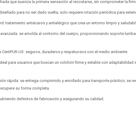
chada que suaviza la primera sensación al recostarse, sin comprometer la firm
diseñado para no ser dado vuelta; solo requiere rotación periódica para extende
rd: tratamiento antiácaros y antialérgico que crea un entorno limpio y saludabl
 avanzada: se amolda al contorno del cuerpo, proporcionando soporte lumbar
dos CertiPUR-US: seguros, duraderos y respetuosos con el medio ambiente.
: ideal para usuarios que buscan un colchón firme y estable con adaptabilidad s
ión rápida: se entrega comprimido y enrollado para transporte práctico; se r
 recupere su forma completa.
 cubriendo defectos de fabricación y asegurando su calidad.