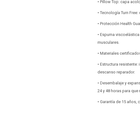
• Pillow Top: capa acol
• Tecnología Turn Free: 
• Protección Health Gua
• Espuma viscoelástica
musculares.
• Materiales certifica
• Estructura resistente
descanso reparador.
• Desembalaje y expans
24 y 48 horas para que
• Garantía de 15 años,