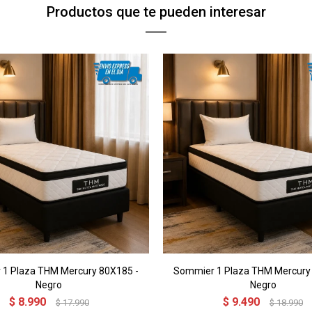
Productos que te pueden interesar
1 Plaza THM Mercury 80X185 -
Sommier 1 Plaza THM Mercury
Negro
Negro
$
8.990
$
9.490
$
17.990
$
18.990