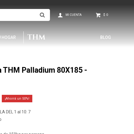
$
0
U HOGAR
BLOG
a THM Palladium 80X185 -
50
A DEL 1 al 10: 7
o