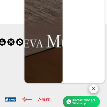



¡Contáctanos por
Whatsapp!