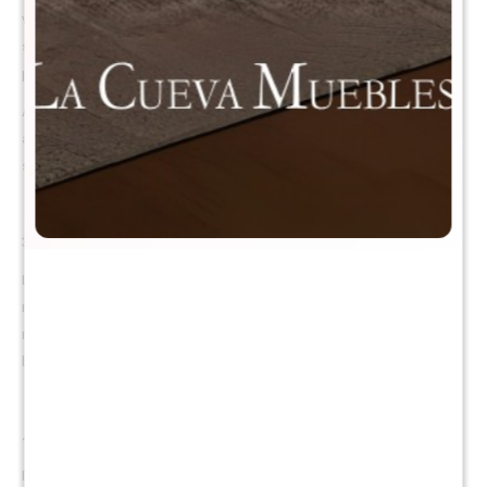
ventilación y mantienen el colchón siempre fresco y seco. Su
superficie lisa evita la acumulación de polvo, cuidando la salud de la
piel.
Además, ofrece un soporte excepcional, manteniendo el cuerpo
alineado y proporcionando una sensación de estabilidad y confort
superior.
3. Refuerzo lateral con resortes más gruesos
Los bordes del colchón están reforzados con resortes pocket de
mayor grosor, brindando mayor firmeza y estabilidad al sentarse o
recostarse en los laterales. Ideal para quienes usan frecuentemente el
borde de la cama.
4. Nivel de soporte: DE MEDIO A FIRME
Equilibra la suavidad del látex con el soporte firme de los resortes,