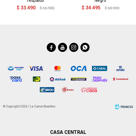
respaldo
Negro
$
33.490
$
34.495
$
66.980
$
68.990




© Copyright 2026 / La Cueva Muebles
CASA CENTRAL