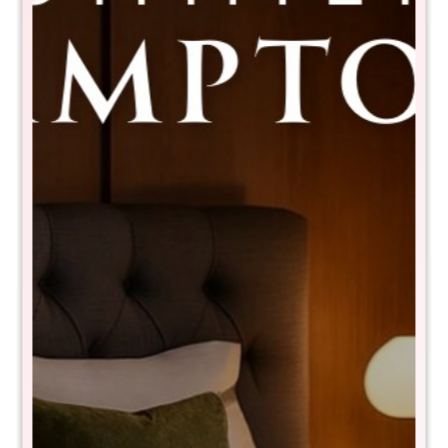
Sommier Baul Queen Hybrid THM
Gold Con Respaldo
7730024101546+ET-232-160X190
$
38.990
$
77.980
50
- NIVEL DE FIRMEZA EN ESCALA DEL 1 al 10: 7
- Tela de toque suave y fresco
- Latex
- Resortes pocket confort core de 150kg por persona
- Pillow top
- Tecnología turn free (No es necesario darlo vuelta)
- Medidas: 30x140x190 cm
- Garantía 15 años