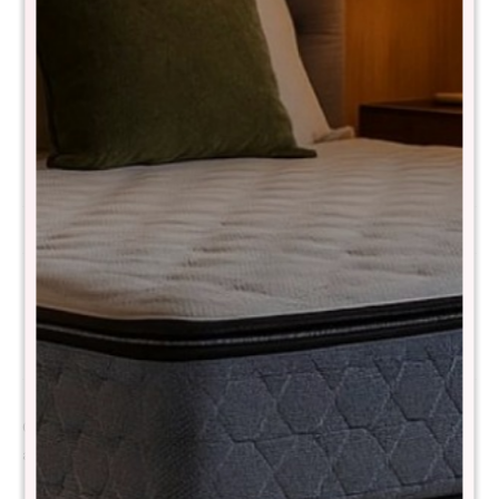
Comprá con
hasta en 12 cuotas
+DETALLE
¡ME INTERESA!
Avisar cuando haya stock
Métodos y costos de envío
Descripción
Colchón de alta gama, soporte firme, frescura natural y confort
absoluto