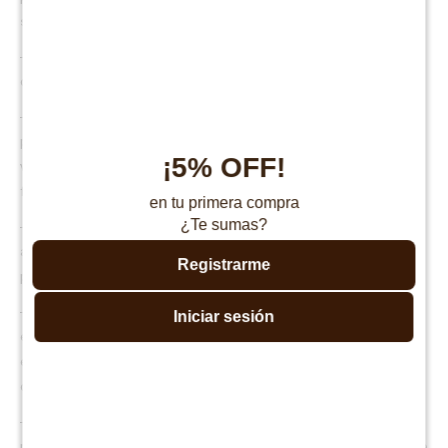
superior para la espalda y las articulaciones.
- Pillow Top: A pesar de su alta firmeza, la capa superior acolchada
ofrece un primer contacto suave y agradable.
- Tecnología Turn Free (no es necesario darle vuelta): Su diseño
permite que el colchón mantenga su estructura sin necesidad de ser
¡5% OFF!
volteado, prolongando su vida útil. Se recomienda rotarlo con
frecuencia a modo de mantenimiento.
en tu primera compra
¿Te sumas?
- Protección Health Guard: Tratado con un recubrimiento antiácaros y
antialérgico, el colchón crea un entorno de descanso saludable, ideal
Registrarme
para personas con alergias o sensibilidades.
- Soporte firme con una adaptabilidad perfecta: Este colchón es la
Iniciar sesión
elección perfecta para quienes prefieren una superficie
extremadamente firme que ayude a mantener una alineación correcta
del cuerpo y una postura óptima durante el descanso.
- Espuma viscoelástica y látex de alta densidad: El látex natural
proporciona un soporte más firme que la espuma viscoelástica, lo que