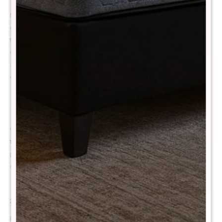
El Colchón THM Hybrid Gold está diseñado para quienes buscan un
equilibrio perfecto entre confort y soporte firme. Combina la
tecnología de resortes Synwin Pocket 3.0 con espuma viscoelástica
de alta densidad, logrando un descanso ergonómico y una excelente
adaptación al cuerpo. Su estructura resistente y materiales de alta
calidad garantizan un rendimiento confiable por muchos años.
1. Sistema de resortes pocket independientes
Cada resorte funciona de manera individual, brindando estabilidad
total, cero ruidos y sin transferencia de movimiento. Cuando una
persona se levanta o se mueve, la otra ni lo nota. Perfecto para parejas
que valoran un sueño profundo y sin interrupciones.
2. Látex de alta densidad, frescura y soporte natural
El látex cuenta con miles de microperforaciones que favorecen la