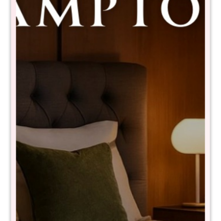
Sommier baul queen THM Hybrid
Palladium con respaldo
7730024101546+RSP-222-160X200
$
40.490
$
80.980
50
- NIVEL DE FIRMEZA EN ESCALA DEL 1 al 10: 7
- Tela de toque suave y fresco
- Anti deslizante
- Resortes pocket confort core de 150kg por persona
- Pillow top
- Tecnología turn free (No es necesario darlo vuelta)
- Garantía 15 años