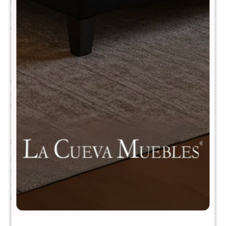
Synwin Pocket 3.0 con espuma viscoelástica de alta densidad,
ofreciendo una experiencia de descanso estable, silenciosa y
ergonómica, ideal para cuidar la espalda y la cintura.
1. Sistema de resortes pocket independientes Synwin Pocket 3.0
Cada resorte actúa de forma individual, garantizando estabilidad total,
cero ruidos y sin transferencia de movimiento. Cuando una persona se
levanta, la otra ni lo siente, asegurando un sueño profundo y continuo.
2. Espuma viscoelástica de alta densidad
Se adapta a la forma natural del cuerpo, eliminando puntos de presión
y distribuyendo el peso de manera uniforme. Proporciona soporte
ergonómico, ayudando a prevenir molestias lumbares y mejorar la
postura durante el descanso.