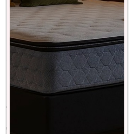
Comprá con
hasta en 12 cuotas
+DETALLE
¡ME INTERESA!
Avisar cuando haya stock
Métodos y costos de envío
Descripción
Colchón de alta gama, soporte superior y confort adaptable
Este modelo premium combina tecnología avanzada de resortes