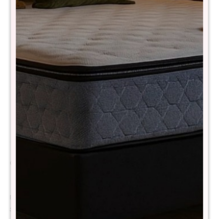
Comprá con
hasta en 12 cuotas
+DETALLE
¡ME INTERESA!
Métodos y costos de envío
Descripción
Colchón de alta gama, soporte superior y confort adaptable
Este modelo premium combina tecnología avanzada de resortes
Synwin Pocket 3.0 con espuma viscoelástica de alta densidad,