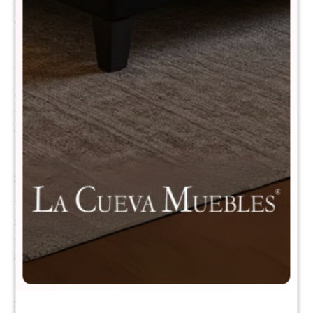
ofreciendo una experiencia de descanso estable, silenciosa y
ergonómica, ideal para cuidar la espalda y la cintura.
1. Sistema de resortes pocket independientes Synwin Pocket 3.0
Cada resorte actúa de forma individual, garantizando estabilidad total,
cero ruidos y sin transferencia de movimiento. Cuando una persona se
levanta, la otra ni lo siente, asegurando un sueño profundo y continuo.
2. Espuma viscoelástica de alta densidad
Se adapta a la forma natural del cuerpo, eliminando puntos de presión
y distribuyendo el peso de manera uniforme. Proporciona soporte
ergonómico, ayudando a prevenir molestias lumbares y mejorar la
postura durante el descanso.
3. Refuerzo lateral con resortes más gruesos