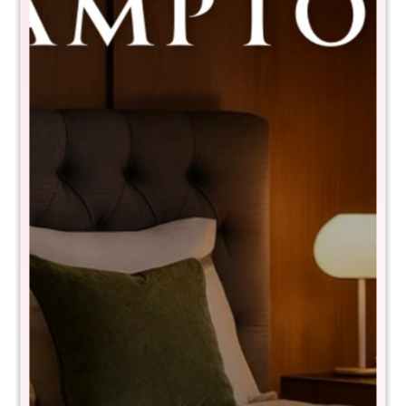
Sommier queen THM Hybrid
Palladium con respaldo
7730024101508+RSP-222-160X200
$
33.490
$
66.980
50
- NIVEL DE FIRMEZA EN ESCALA DEL 1 al 10: 7
- Tela de toque suave y fresco
- Anti deslizante
- Resortes pocket confort core de 150kg por persona
- Pillow top
- Tecnología turn free (No es necesario darlo vuelta)
- Medidas: 34x140x190 cm
- Garantía 15 años