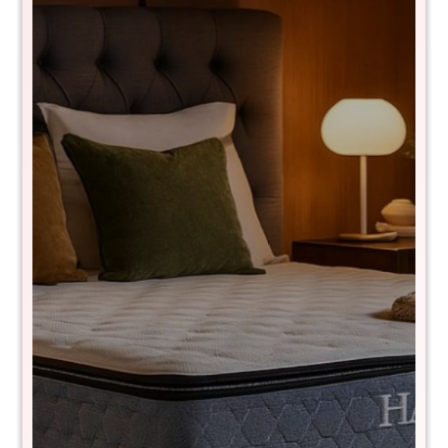
Promo Juego de Dormitorio Linea
Naturale + Sommier 2 plazas THM
Hybrid Bronze - BLANCO
1609+1677+2x1606+PT31140x190
$
43.990
$
105.990
58
Incluye:
- Ropero 4 puertas
- Comoda
- 2 mesas de luz
- Sommier 2 plazas THM Hybrid Bronze