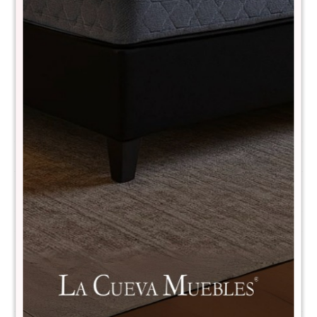
Comprá con
hasta en 12 cuotas
+DETALLE
¡ME INTERESA!
Variantes:
Métodos y costos de envío
CARACTERÍSTICAS
Línea
Naturale
Descripción