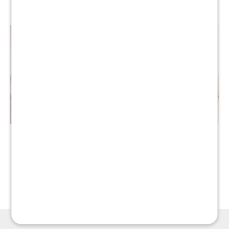
Promo Juego de dormitorio
Sommier King THM
- Ropero + Comoda + 2
Platinum Hybrid Box Baul
Mesa de luz + Cama queen
$
45.190
$
90.590
con cajones
$
39.990
$
60.890