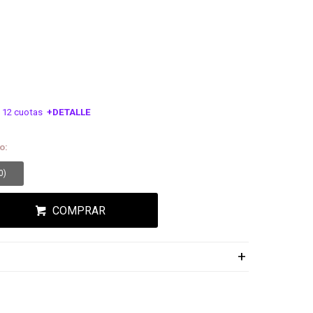
 12 cuotas
+DETALLE
ESA!
o:
0
)
COMPRAR