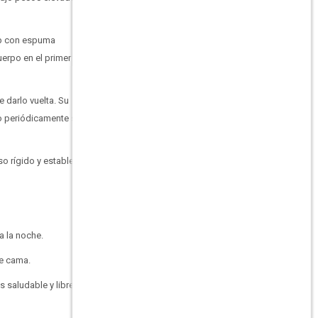
Top con espuma
erpo en el primer
 darlo vuelta. Su
lo periódicamente sobre
 rígido y estable.
a la noche.
de cama.
s saludable y libre de