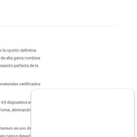
 la opción definitiva
ía de alta gama combina
neación perfecta de la
 materiales certificados
 4.0 dispuestos en 7
iforme, eliminando
 Osmium es uno de los
 bajo pesos elevados o