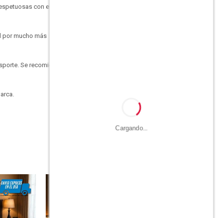
respetuosas con el
nal por mucho más
ansporte. Se recomienda
arca.
Cargando...