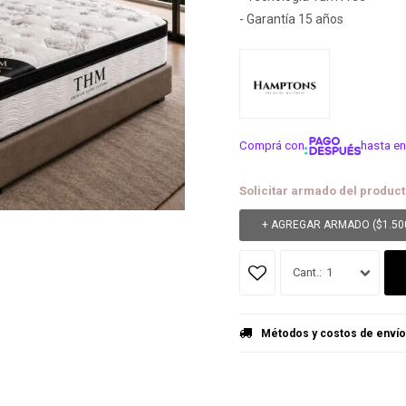
- Garantía 15 años
Comprá con
hasta en
¡ME INTER
Solicitar armado del product
+ AGREGAR ARMADO (
$
1.50
1
Métodos y costos de envío