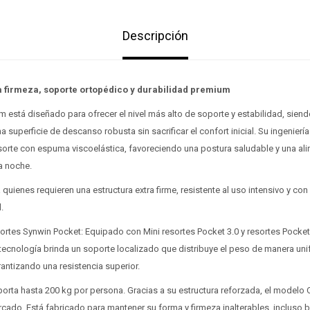
Descripción
 firmeza, soporte ortopédico y durabilidad premium
stá diseñado para ofrecer el nivel más alto de soporte y estabilidad, siendo
 superficie de descanso robusta sin sacrificar el confort inicial. Su ingenier
orte con espuma viscoelástica, favoreciendo una postura saludable y una ali
a noche.
 quienes requieren una estructura extra firme, resistente al uso intensivo y con
.
ortes Synwin Pocket: Equipado con Mini resortes Pocket 3.0 y resortes Pocket
 tecnología brinda un soporte localizado que distribuye el peso de manera un
antizando una resistencia superior.
porta hasta 200 kg por persona. Gracias a su estructura reforzada, el modelo
cado. Está fabricado para mantener su forma y firmeza inalterables, incluso