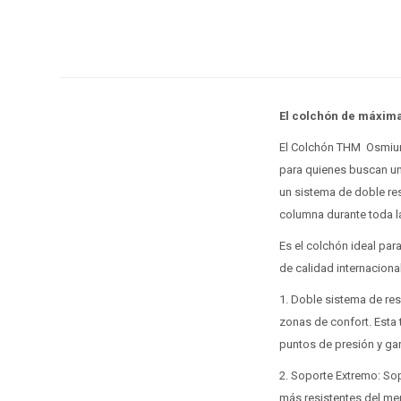
El colchón de máxima
El Colchón THM Osmium e
para quienes buscan una
un sistema de doble res
columna durante toda l
Es el colchón ideal para
de calidad internacional
1. Doble sistema de res
zonas de confort. Esta
puntos de presión y gar
2. Soporte Extremo: So
más resistentes del mer