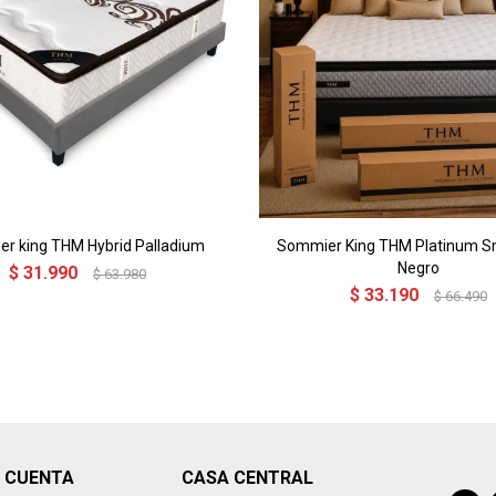
r king THM Hybrid Palladium
Sommier King THM Platinum S
Negro
$
31.990
$
63.980
$
33.190
$
66.490
I CUENTA
CASA CENTRAL