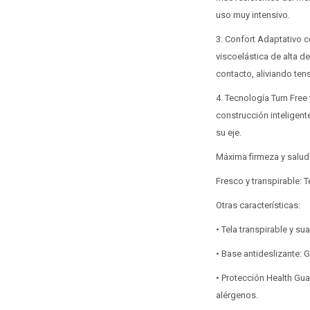
uso muy intensivo.
3. Confort Adaptativo c
viscoelástica de alta d
contacto, aliviando ten
4. Tecnología Turn Free
construcción inteligen
su eje.
Máxima firmeza y salud
Fresco y transpirable: T
Otras características:
• Tela transpirable y s
• Base antideslizante: 
• Protección Health Gua
alérgenos.