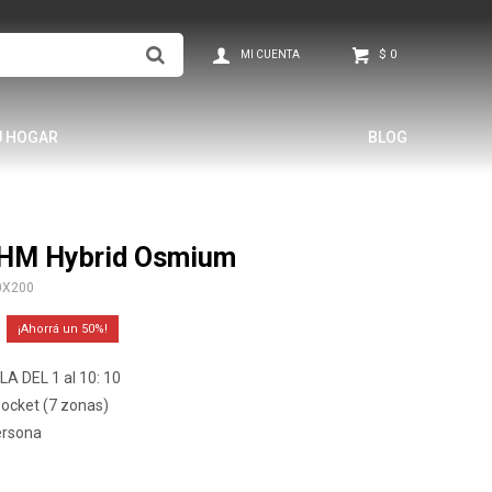
$
0
U HOGAR
BLOG
THM Hybrid Osmium
0X200
50
A DEL 1 al 10: 10
Pocket (7 zonas)
ersona