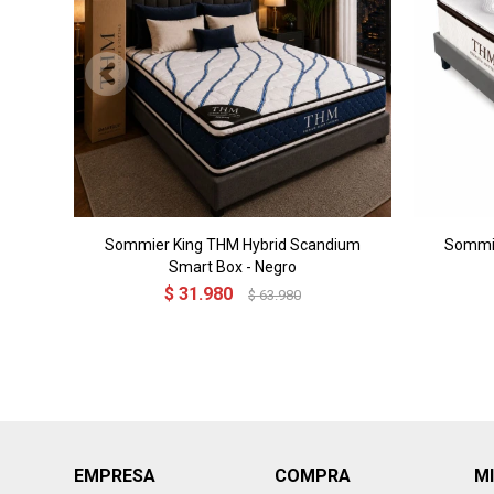
Sommier King THM Hybrid Scandium
Sommie
Smart Box - Negro
$
31.980
$
63.980
EMPRESA
COMPRA
M