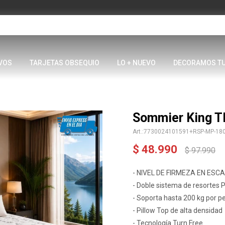
VOS
TARJETAS OBSEQUIO
LO + NUEVO
DECORAMOS T
Sommier King 
7730024101591+RSP-MP-18
$
48.990
$
97.990
- NIVEL DE FIRMEZA EN ESCAL
- Doble sistema de resortes 
- Soporta hasta 200 kg por p
- Pillow Top de alta densidad
- Tecnología Turn Free