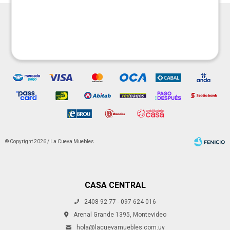




© Copyright 2026 / La Cueva Muebles
CASA CENTRAL
2408 92 77 - 097 624 016
Fenicio
Arenal Grande 1395, Montevideo
hola@lacuevamuebles.com.uy