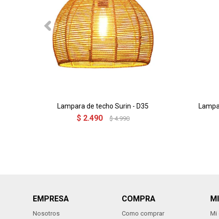
Lampara de techo Surin - D35
Lampa
$
2.490
$
4.990
EMPRESA
COMPRA
M
Nosotros
Como comprar
Mi