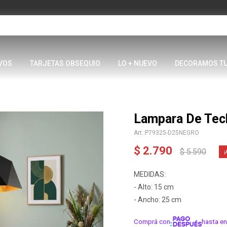
VOS
TARJETAS OBSEQUIO
LO + NUEVO
DECORAMOS T
Lampara De Tec
P79325-D25NEGRO
$
2.790
$
5.590
MEDIDAS:
- Alto: 15 cm
- Ancho: 25 cm
Comprá con
hasta en