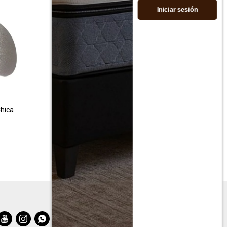
Iniciar sesión
Chica
Lampara de pie Londres
$
2.990
$
5.990


