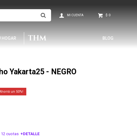
$
0
U HOGAR
BLOG
ho Yakarta25 - NEGRO
50
 12 cuotas
+DETALLE