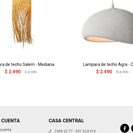
ra de techo Salem - Mediana
Lampara de techo Agra - 
$
2.490
$
2.490
$
4.990
$
4.990
I CUENTA
CASA CENTRAL

 cuenta
2408 92 77 - 097 624 016