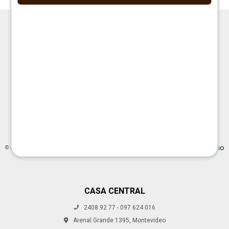




© Copyright 2026 / La Cueva Muebles
CASA CENTRAL
2408 92 77 - 097 624 016
Fenicio
Arenal Grande 1395, Montevideo