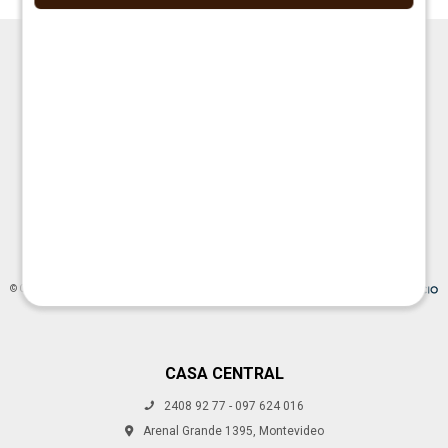




© Copyright 2026 / La Cueva Muebles
CASA CENTRAL
2408 92 77 - 097 624 016
Fenicio
Arenal Grande 1395, Montevideo