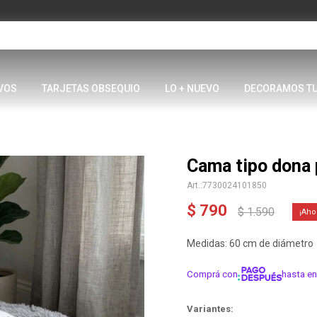
VOS
TARJETAS OBSEQUIO
LO + NUEVO
DECORAMOS T
Cama tipo dona 
7730024101850
$
790
$
1.590
Medidas: 60 cm de diámetro
Comprá con
hasta en
¡ME INTER
Variantes: