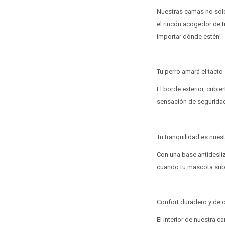
Nuestras camas no solo 
el rincón acogedor de tu
importar dónde estén!
Tu perro amará el tacto
El borde exterior, cubie
sensación de seguridad 
Tu tranquilidad es nuest
Con una base antidesli
cuando tu mascota sube 
Confort duradero y de c
El interior de nuestra 