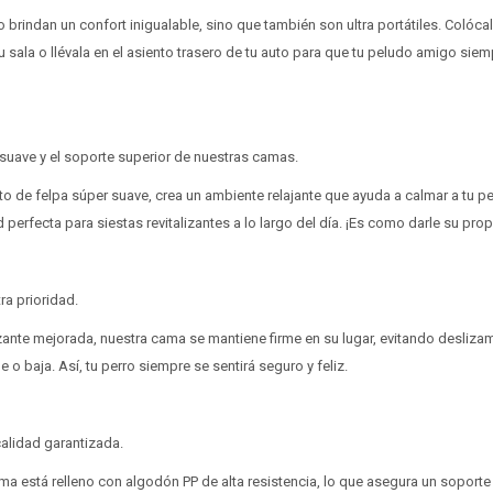
brindan un confort inigualable, sino que también son ultra portátiles. Colócal
 sala o llévala en el asiento trasero de tu auto para que tu peludo amigo siemp
 suave y el soporte superior de nuestras camas.
rto de felpa súper suave, crea un ambiente relajante que ayuda a calmar a tu pe
perfecta para siestas revitalizantes a lo largo del día. ¡Es como darle su prop
ra prioridad.
zante mejorada, nuestra cama se mantiene firme en su lugar, evitando desliz
o baja. Así, tu perro siempre se sentirá seguro y feliz.
¡Sumate a la forma más ágil de comprar!
¡Sumate a la forma más ágil de comprar!
Comprá en 3 cuotas sin recargo o hasta en 12
Comprá en 3 cuotas sin recargo o hasta en 12
cuotas * ¡Solo con tu cédula!
cuotas * ¡Solo con tu cédula!
alidad garantizada.
* sujeto aprobación crediticia.
* sujeto aprobación crediticia.
cama está relleno con algodón PP de alta resistencia, lo que asegura un sopor
Verifica si estás calificado para comprar con Pago
Verifica si estás calificado para comprar con Pago