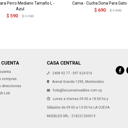
ra Perro Mediano Tamaño L -
Cama - Cucha Dona Para Gato
Azul
$
690
$
1.390
$
590
$
1.190
I CUENTA
CASA CENTRAL

 cuenta
2408 92 77 - 097 624 016
s compras
Arenal Grande 1395, Montevideo
s direcciones
hola@lacuevamuebles.com.uy
h List
Lunes a Viernes 09:00 a 18:00 hs y
Sábados de 09:00 a 13:00 hs LA CUEVA
MUEBLES SRL - 218221250013