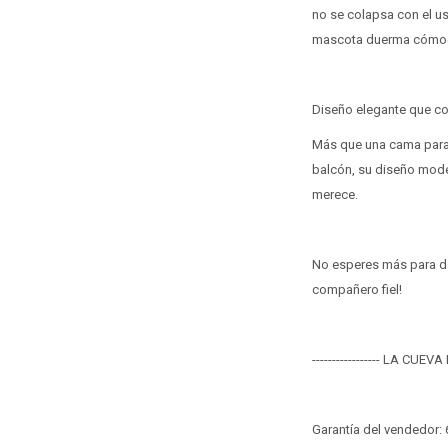
no se colapsa con el us
mascota duerma cómod
Diseño elegante que co
Más que una cama para m
balcón, su diseño moder
merece.
No esperes más para dar
compañero fiel!
----------------- LA CUEVA
Garantía del vendedor: