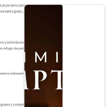
a al pie de tu cama, en
re esté a gusto, ¡sin
rro y le brinda una
io refugio de paz!
amientos indeseados
te grueso y completo que