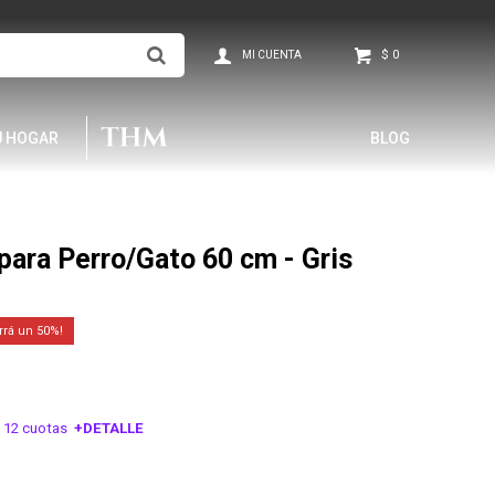
$
0
U HOGAR
BLOG
para Perro/Gato 60 cm - Gris
50
 12 cuotas
+DETALLE
ESA!