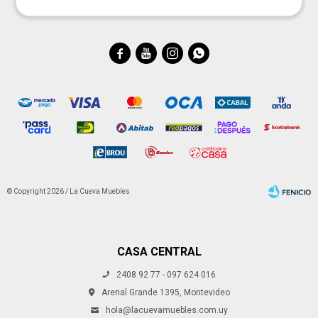




© Copyright 2026 / La Cueva Muebles
CASA CENTRAL
2408 92 77 - 097 624 016
Fenicio
Arenal Grande 1395, Montevideo
hola@lacuevamuebles.com.uy