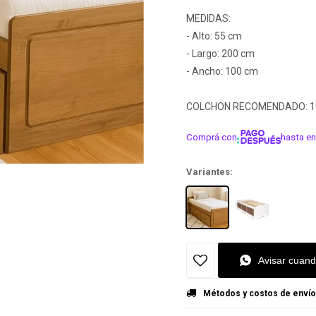
MEDIDAS:
- Alto: 55 cm
- Largo: 200 cm
- Ancho: 100 cm
COLCHON RECOMENDADO: 19
Comprá con
hasta en
¡ME INTER
Variantes:
Avisar cuand
Métodos y costos de envío
¡Sumate a la forma más ágil de comprar!
¡Sumate a la forma más ágil de comprar!