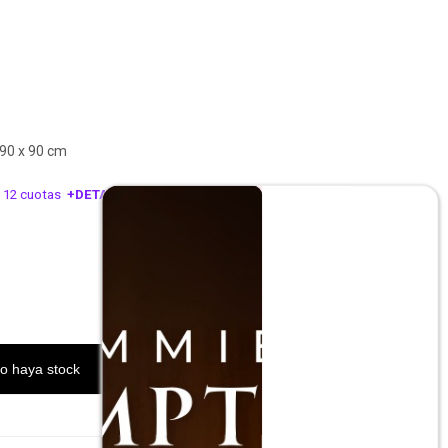
0 x 90 cm
 12 cuotas
+DETALLE
ESA!
o haya stock