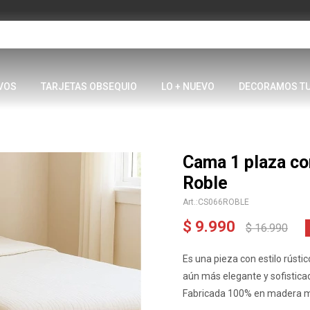
VOS
TARJETAS OBSEQUIO
LO + NUEVO
DECORAMOS T
Cama 1 plaza co
Roble
CS066ROBLE
$
9.990
$
16.990
Es una pieza con estilo rústi
aún más elegante y sofistica
Fabricada 100% en madera m