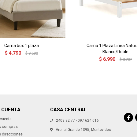
Cama box 1 plaza
Cama 1 Plaza Línea Natura
Blanco/Roble
$
4.790
$
9.590
$
6.990
$
8.737
I CUENTA
CASA CENTRAL

 cuenta
2408 92 77 - 097 624 016
s compras
Arenal Grande 1395, Montevideo
s direcciones