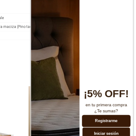
ale
a maciza (Pino taeda)
¡5% OFF!
en tu primera compra
¿Te sumas?
Registrarme
Iniciar sesión