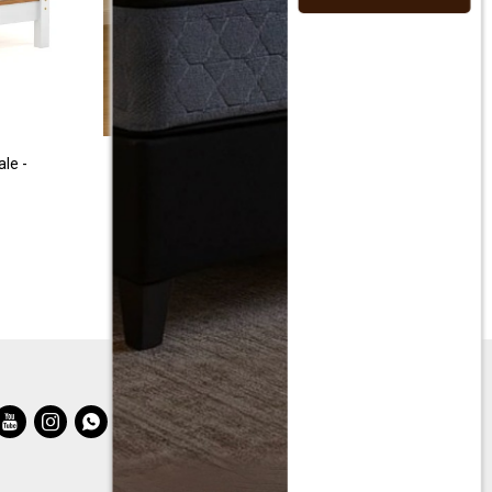
le -
Cama 1 plaza con respaldo
$
9.990
$
19.990


