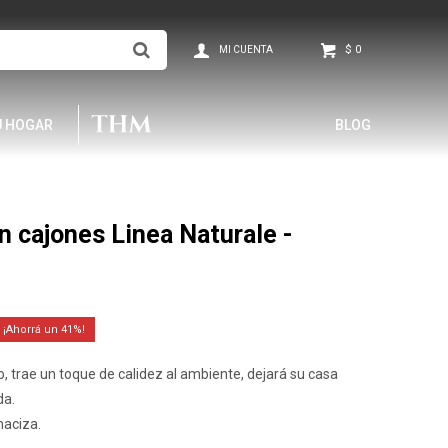
$
0
U HOGAR
BLOG
n cajones Linea Naturale -
41
co, trae un toque de calidez al ambiente, dejará su casa
da.
aciza.