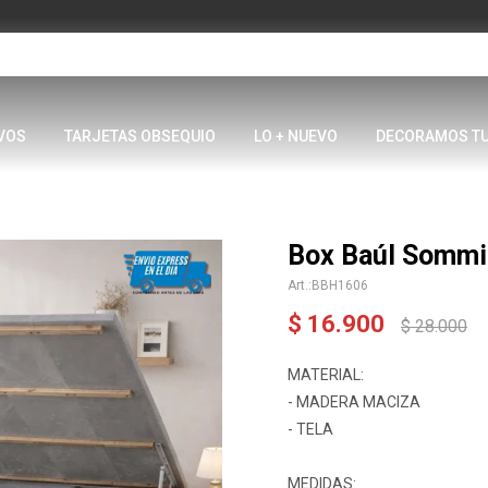
VOS
TARJETAS OBSEQUIO
LO + NUEVO
DECORAMOS T
Box Baúl Sommi
BBH1606
$
16.900
$
28.000
MATERIAL:
- MADERA MACIZA
- TELA
MEDIDAS: