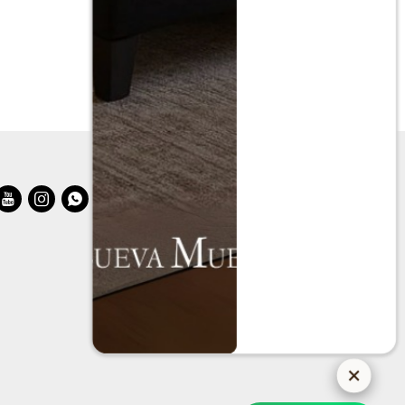
$
19.990
$
39.990


