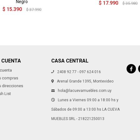
Negro
$
17.990
$
35.980
$
15.390
$
37.990
I CUENTA
CASA CENTRAL

 cuenta
2408 92 77 - 097 624 016
s compras
Arenal Grande 1395, Montevideo
s direcciones
hola@lacuevamuebles.com.uy
h List
Lunes a Viernes 09:00 a 18:00 hs y
Sábados de 09:00 a 13:00 hs LA CUEVA
MUEBLES SRL - 218221250013