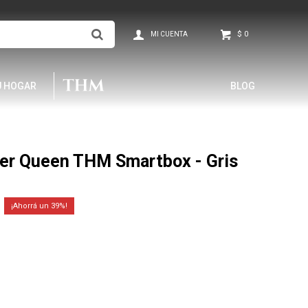
$
0
U HOGAR
BLOG
er Queen THM Smartbox - Gris
39