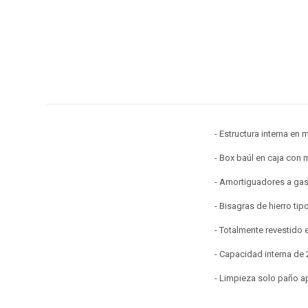
- Estructura interna e
- Box baúl en caja con
- Amortiguadores a gas 
- Bisagras de hierro tipo
- Totalmente revestido 
- Capacidad interna de 
- Limpieza solo paño 