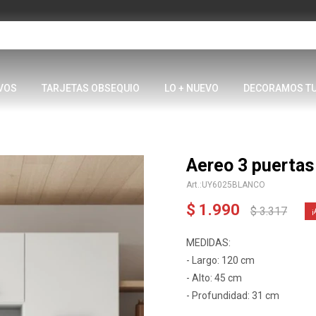
VOS
TARJETAS OBSEQUIO
LO + NUEVO
DECORAMOS T
Aereo 3 puertas
UY6025BLANCO
$
1.990
$
3.317
MEDIDAS:
- Largo: 120 cm
- Alto: 45 cm
- Profundidad: 31 cm