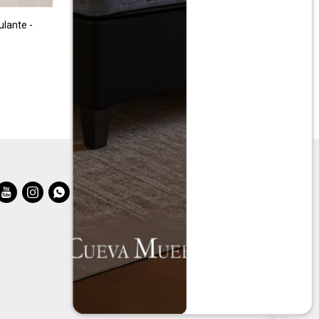
lante -
Aéreo 2 Puertas - Blanco/Roble
$
3.990
$
7.990


