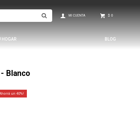
$
0
U HOGAR
BLOG
 - Blanco
40