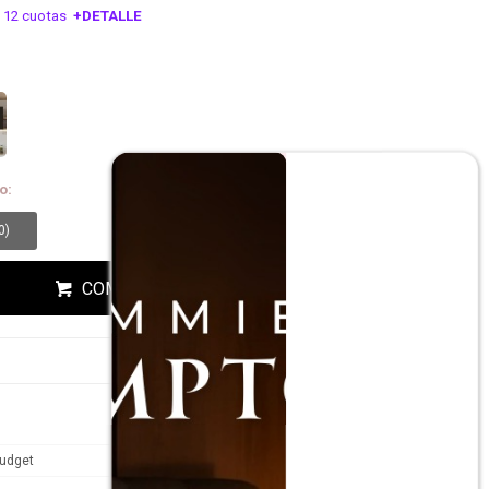
 12 cuotas
+DETALLE
ESA!
o:
0
)
COMPRAR
udget