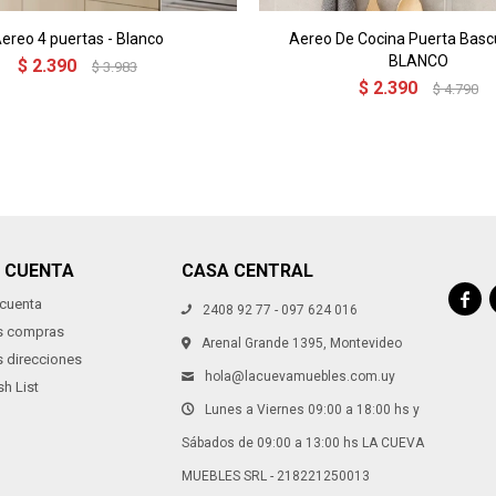
ereo 4 puertas - Blanco
Aereo De Cocina Puerta Bascu
BLANCO
$
2.390
$
3.983
$
2.390
$
4.790
I CUENTA
CASA CENTRAL

 cuenta
2408 92 77 - 097 624 016
s compras
Arenal Grande 1395, Montevideo
s direcciones
hola@lacuevamuebles.com.uy
h List
Lunes a Viernes 09:00 a 18:00 hs y
Sábados de 09:00 a 13:00 hs LA CUEVA
MUEBLES SRL - 218221250013