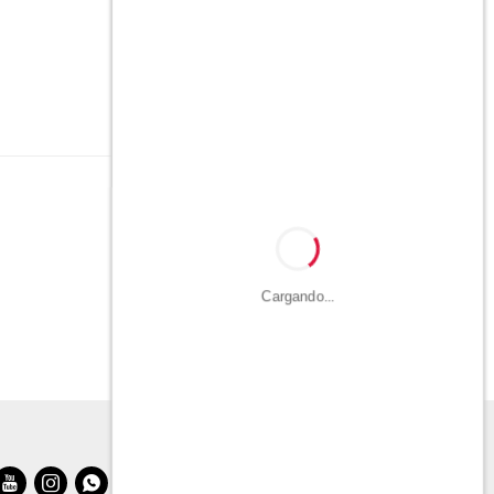
Cargando...


