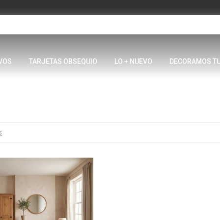
VOS
TARJETAS OBSEQUIO
LO + NUEVO
DECORAMOS T
s