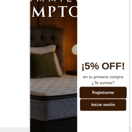
¡5% OFF!
en tu primera compra
¿Te sumas?
Registrarme
Iniciar sesión