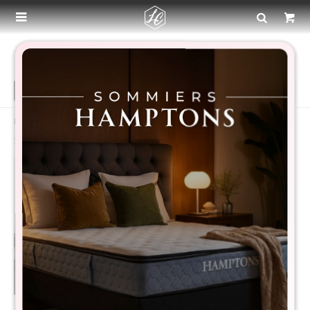

KING
Recomendados
Filtrando por:
Dormitorio
Colchones
King
Quitar filtros