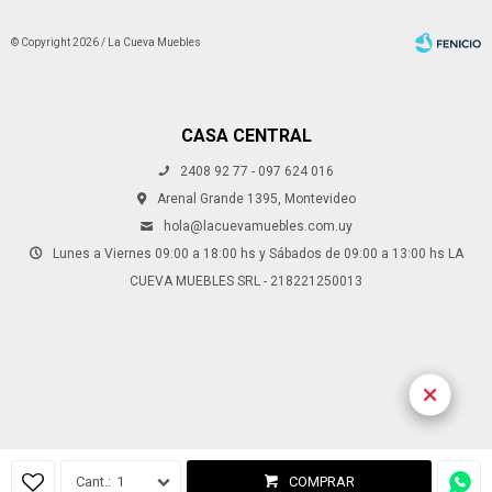
© Copyright 2026 / La Cueva Muebles
CASA CENTRAL
2408 92 77 - 097 624 016
Fenicio
Arenal Grande 1395, Montevideo
hola@lacuevamuebles.com.uy
Lunes a Viernes 09:00 a 18:00 hs y Sábados de 09:00 a 13:00 hs LA
CUEVA MUEBLES SRL - 218221250013
¡
1
COMPRAR
p