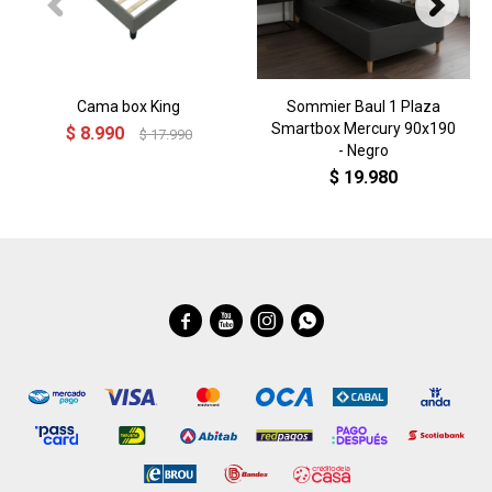
Cama box King
Sommier Baul 1 Plaza
Smartbox Mercury 90x190
$
8.990
$
17.990
- Negro
$
19.980



