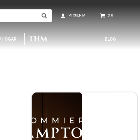
$
0
U HOGAR
BLOG