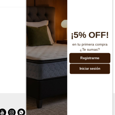
¡5% OFF!
en tu primera compra
¿Te sumas?
Registrarme
Iniciar sesión


