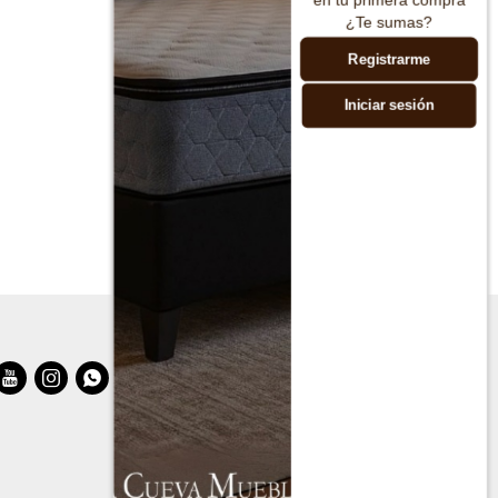
¿Te sumas?
Registrarme
Iniciar sesión


