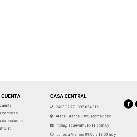
* sujeto a aprobación crediticia. El monto disponible
* sujeto a aprobación crediticia. El monto disponible
Día
Día
Mes
Mes
Año
Año
puede variar por comercio
puede variar por comercio
Continuar
Continuar
I CUENTA
CASA CENTRAL

 cuenta
2408 92 77 - 097 624 016
s compras
Arenal Grande 1395, Montevideo
s direcciones
hola@lacuevamuebles.com.uy
h List
Lunes a Viernes 09:00 a 18:00 hs y