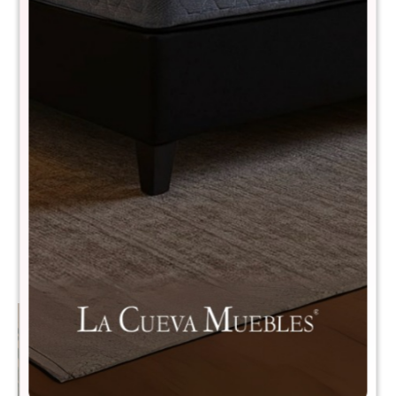
Mesa de luz 1 cajon Linea
Respaldo de sommier
Veneza - Blanco/Miel
Queen Linea Veneza -
GRAFITO
$
2.690
$
3.590
$
5.490
$
7.490