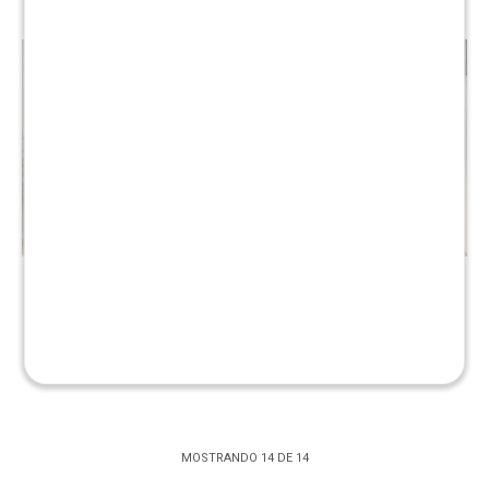
Ropero 4 puertas Linea
Mesa de luz 3 cajones Linea
Veneza - Blanco/Miel
Veneza - Blanco/Miel
$
16.990
$
3.390
$
39.890
$
5.990
MOSTRANDO
14
DE
14