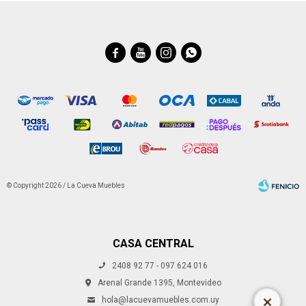




© Copyright 2026 / La Cueva Muebles
CASA CENTRAL
2408 92 77 - 097 624 016
Fenicio
Arenal Grande 1395, Montevideo
hola@lacuevamuebles.com.uy