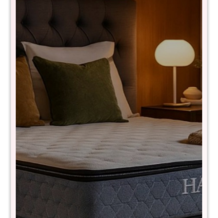
cajones veneza -
cajon Linea Veneza -
Blanco/Miel
Blanco/Miel
$
6.490
$
3.890
$
14.990
$
10.390
Cuna Linea Veneza
Respaldo de sommier 2
plazas Linea Veneza -
$
7.990
$
11.990
Grafito/Miel
$
3.390
$
5.990