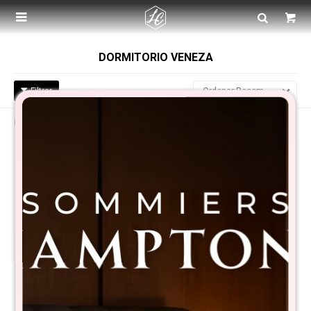

DORMITORIO VENEZA
Recomendados
Filtrando por:
Línea:
Veneza
Promo 2 Mesa de luz 3
Promo 2 Mesa de luz 1