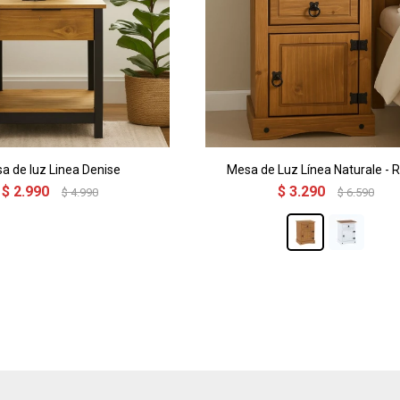
a de luz Linea Denise
Mesa de Luz Línea Naturale - 
$
2.990
$
3.290
$
4.990
$
6.590