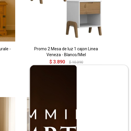
rale -
Promo 2 Mesa de luz 1 cajon Linea
Veneza - Blanco/Miel
$
3.890
$
10.390