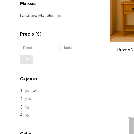
Marcas
La Cueva Muebles
(8)
Precio
($)
Promo 2 
OK
Cajones
1
(8)
2
(18)
3
(5)
4
(6)
Color