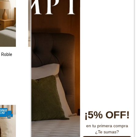
- Roble
Mesa de Luz 1 Cajón Línea Naturale -
Roble
$
2.190
$
4.390
¡5% OFF!
en tu primera compra
¿Te sumas?