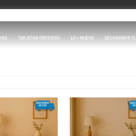
VOS
TARJETAS OBSEQUIO
LO + NUEVO
DECORAMOS T