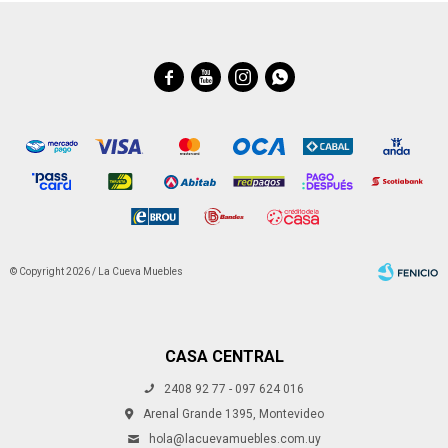




© Copyright 2026 / La Cueva Muebles
CASA CENTRAL
2408 92 77 - 097 624 016
Fenicio
Arenal Grande 1395, Montevideo
hola@lacuevamuebles.com.uy