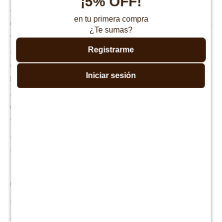
¡5% OFF!
• Certificación CertiPUR-US: materiales seguros, duraderos y
en tu primera compra
respetuosos con el medio ambiente. Cumple con el estándar CFR1633,
¿Te sumas?
que garantiza que es resistente al fuego y seguro de usar.
Registrarme
• Soporte lumbar óptimo y durabilidad: ideal para diferentes tipos de
durmientes que buscan suavidad sin perder soporte en las zonas más
Iniciar sesión
pesadas del cuerpo.
• Envío inteligente: se entrega comprimido y enrollado para facilitar el
transporte; se recomienda esperar de 48 a 72 horas para que recupere
su forma original.
• Garantía de 10 años, cubriendo defectos de fabricación y
asegurando su calidad.
MEDIDAS COLCHÓN:
• Alto: 20 cm
• Largo: 190 cm