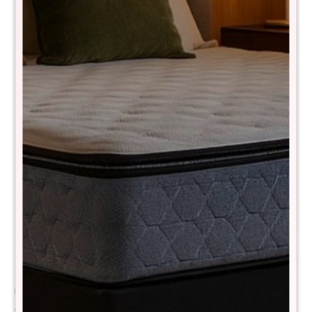
Comprá con
hasta en 12 cuotas
+DETALLE
¡ME INTERESA!
Variantes:
Métodos y costos de envío
Descripción
El Colchón Rhodium Hybrid está diseñado para quienes buscan una
experiencia de descanso suave pero con soporte confiable. Su