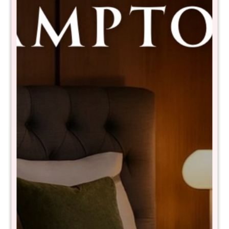
Sommier Plaza Y Media THM
Rhodium - Beige
RSB-TT-311-110X190+BLC1102
$
9.790
$
16.580
40
- NIVEL DE FIRMEZA EN ESCALA DEL 1 al 10: 4
- Tela de toque suave y fresco
- Anti deslizante
- Resortes pocket confort core de 100kg por persona
- Pillow top
- Tecnología turn free (No es necesario darlo vuelta)
- Garantía 10 años