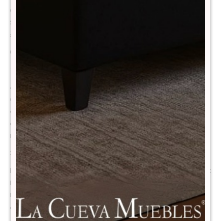
combinación de espuma viscoelástica de alta calidad y resortes
Spring Comfort 2.0 proporciona un confort envolvente y una correcta
alineación corporal, ideal para un descanso prolongado y saludable.
Confort real al mejor precio
1. Confort inmediato + soporte perfecto
Apenas te recostás, sentís la suavidad de su espuma de confort de 2
cm que envuelve tu cuerpo al instante. Justo debajo, otra capa de
espuma más firme evita que te hundas y te ofrece el equilibrio ideal
entre suavidad y soporte. Es esa sensación de ‘blando pero firme’ que
todo el mundo busca y pocos colchones logran.
2. Resortes Bonnell de 16 cm: soporte que dura años
En su interior, el sistema de resortes Bonnell de 16 cm trabaja para vos:
firme, resistente y diseñado para mantener tu columna bien alineada.
No importa cuánto lo uses, mantiene su forma y su soporte,
convirtiéndolo en una opción confiable y duradera para toda la familia.