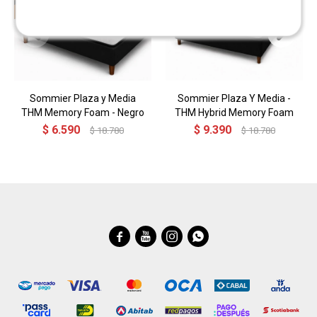
Sommier Plaza y Media
Sommier Plaza Y Media -
THM Memory Foam - Negro
THM Hybrid Memory Foam
$
6.590
$
9.390
$
18.780
$
18.780



