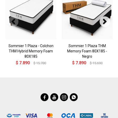
Sommier 1 Plaza - Colchon
Sommier 1 Plaza THM
THM Hybrid Memory Foam
Memory Foam 80X185 -
80X185
Negro
$
7.890
$
7.890
$
15.780
$
15.690



