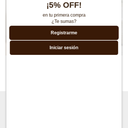
¡5% OFF!
Continuar
Continuar
en tu primera compra
¿Te sumas?
Registrarme
Iniciar sesión
Butaca Zug
Butaca Samantha
$
4.990
$
5.590
$
15.990
$
11.190



