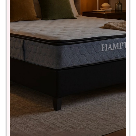
Sillón Flex - Natural
228100003
$
3.490
$
6.990
50
- Sillón flexible fabricado en madera terciada
- Tapizado en tela canvas, con funda desmontable
- Resiste 120 kg
COLOR MADERA:
- NATURAL
MEDIDAS:
- Alto: 105 cm
- Largo: 70 cm
- Profundidad: 59 cm