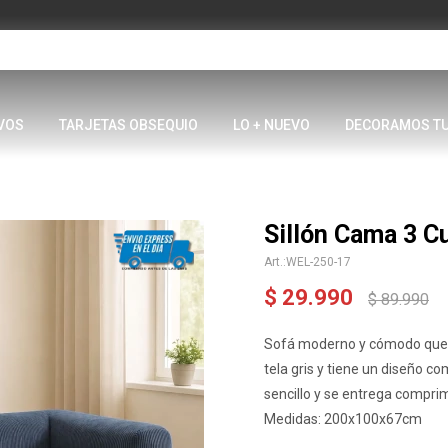
VOS
TARJETAS OBSEQUIO
LO + NUEVO
DECORAMOS T
Sillón Cama 3 C
WEL-250-17
$
29.990
$
89.990
Sofá moderno y cómodo que 
tela gris y tiene un diseño 
sencillo y se entrega comprim
Medidas: 200x100x67cm