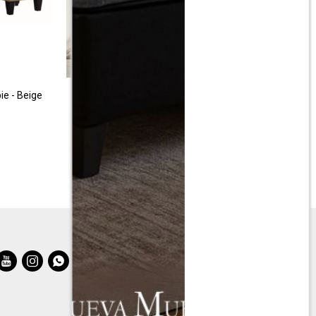
ie - Beige
Sillon 3 cuerpos Cuero Natural Florencia -
Chocolate
$
31.990
$
56.980


