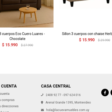
 3 cuerpos Eco Cuero Luares -
Sillon 3 cuerpos con chaise Herb
Chocolate
$
15.990
$
29.990
$
15.990
$
27.990
I CUENTA
CASA CENTRAL

 cuenta
2408 92 77 - 097 624 016
s compras
Arenal Grande 1395, Montevideo
s direcciones
hola@lacuevamuebles.com.uy