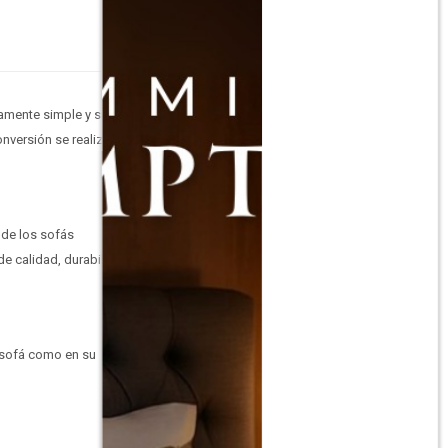
amente simple y sin
nversión se realiza de
a de los sofás
de calidad, durabilidad
 sofá como en su