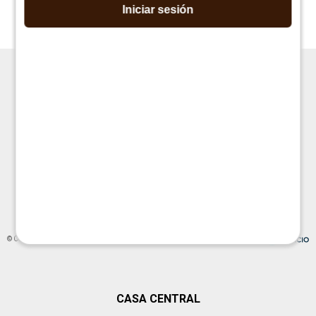
Iniciar sesión




© Copyright 2026 / La Cueva Muebles
CASA CENTRAL