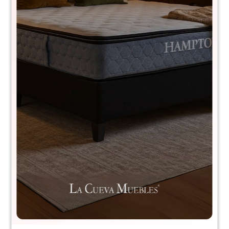
Set de macetas Concret - Blanco
C75BLANCO
$
3.190
$
6.390
50
Tamaño perfecto
Aspecto elegante
Diseño funcional
Uso versátil
Fácil de mantener
Comprá con
hasta en 12 cuotas
+DETALLE
¡ME INTERESA!
Variantes: